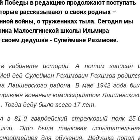
ой Победы в редакцию продолжают поступать
оторые рассказывают о своих родных –
нной войны, о тружениках тыла. Сегодня мы
ника Малоелгинской школы Ильмира
о своем дедушке - Сулеймане Рахимове.
в кабинете истории. А потом записал 
Мой дед Сулейман Рахимович Рахимов родилс
га Лаишевского района. В мае 1942 года бы
аправлен военным комиссариатом Лаишевског
. Тогда деду было всего 17 лет.
 в 81-й гвардейский стрелковый полк 25-
ивизии. Это была танковая испытательна
сноармейцев для обучения. Дедушка попал 