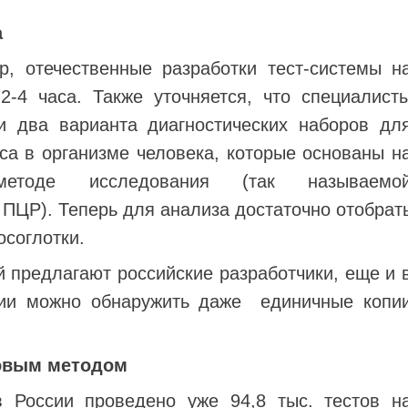
а
р, отечественные разработки тест-системы н
2-4 часа. Также уточняется, что специалист
и два варианта диагностических наборов дл
са в организме человека, которые основаны н
м методе исследования (так называемо
 ПЦР). Теперь для анализа достаточно отобрат
осоглотки.
 предлагают российские разработчики, еще и 
ании можно обнаружить даже единичные копи
новым методом
 России проведено уже 94,8 тыс. тестов н