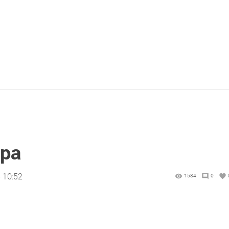
ра
 10:52
1584
0