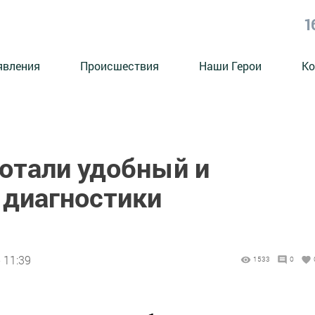
1
явления
Происшествия
Наши Герои
Ко
ботали удобный и
диагностики
 11:39
1533
0