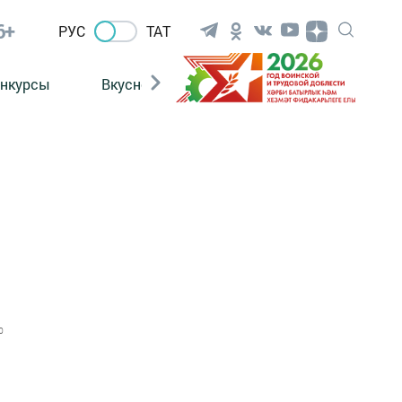
6+
РУС
ТАТ
нкурсы
Вкусности
Фотогалерея
ВИДЕ
0