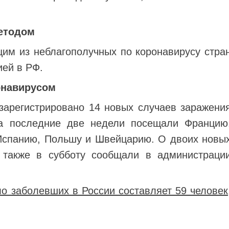
етодом
им из неблагополучных по коронавирусу стра
ией в РФ.
онавирусом
зарегистрировано 14 новых случаев заражени
а последние две недели посещали Францию
Испанию, Польшу и Швейцарию. О двоих новы
также в субботу сообщали в администраци
сло заболевших в России составляет 59 человек