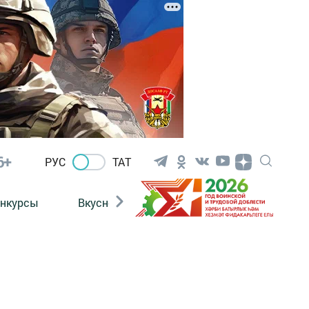
6+
РУС
ТАТ
нкурсы
Вкусности
Фотогалерея
ВИДЕ