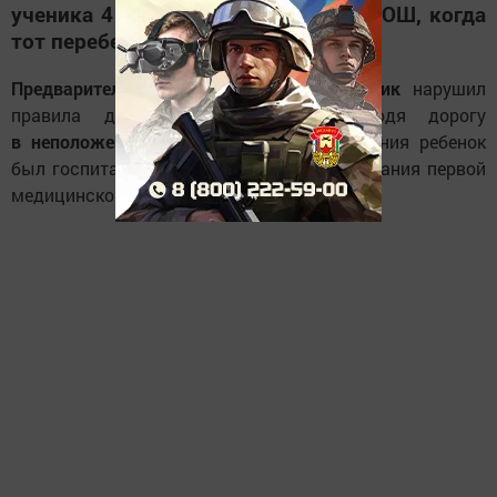
ученика 4 класса Столбищенской СОШ, когда
тот перебегал проезжую часть.
Предварительно
установлено, что
мальчик
нарушил
правила дорожного движения, переходя дорогу
в неположенном месте
. После столкновения ребенок
был госпитализирован в ДРКБ, после оказания первой
медицинской помощи отпущен домой.