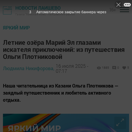
НОВОСТИ ЛАИШЕВО
16+
1
Автоматическое закрытие баннера через
Газета "Камская новь"- Лаишевский район
ЯРКИЙ МИР
Летние озёра Марий Эл глазами
искателя приключений: из путешествия
Ольги Плотниковой
16 июля 2025 -
Людмила Никифорова,
1885
0
5
07:17
Наша читательница из Казани Ольга Плотникова —
заядлый путешественник и любитель активного
отдыха.