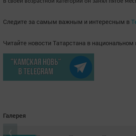
В своей возрастной категории он занял пятое ме
Следите за самым важным и интересным в
T
Читайте новости Татарстана в национально
Галерея
❮