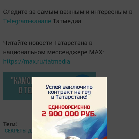
Следите за самым важным и интересным в
Telegram-канале
Татмедиа
Читайте новости Татарстана в
национальном мессенджере MАХ:
https://max.ru/tatmedia
Теги:
СЕКРЕТЫ ДРУЖНОГО КЛАССА