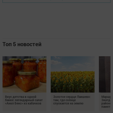
Топ 5 новостей
Вкус детства в одной
Золотое сердце Лаишево:
Маршру
банке: легендарный салат
там, где солнце
Зиатди
«Анкл Бенс» из кабачков
спускается на землю
районы 
память 