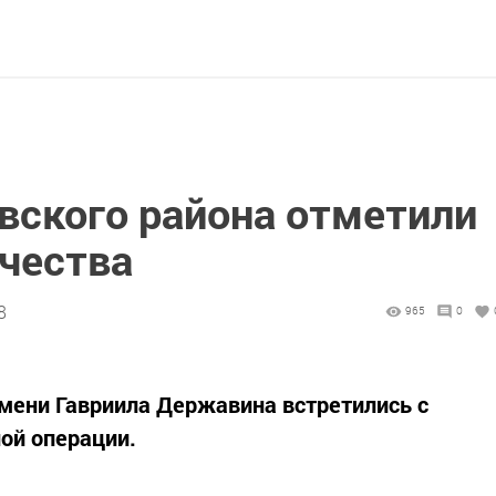
вского района отметили
ечества
8
965
0
мени Гавриила Державина встретились с
ой операции.