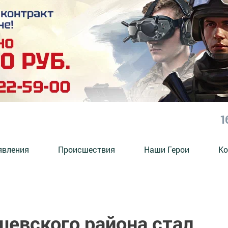
1
явления
Происшествия
Наши Герои
Ко
шевского района стал