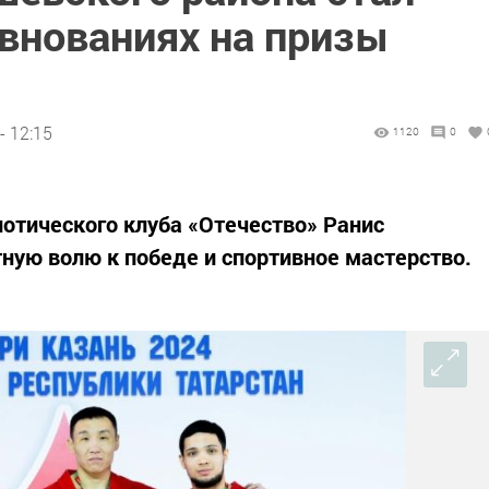
евнованиях на призы
- 12:15
1120
0
отического клуба «Отечество» Ранис
ную волю к победе и спортивное мастерство.