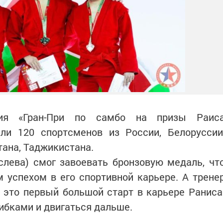
ния «Гран-При по самбо на призы Раис
али 120 спортсменов из России, Белоруссии
тана, Таджикистана.
слева) смог завоевать бронзовую медаль, чт
 успехом в его спортивной карьере. А трене
 это первый большой старт в карьере Раниса
ибками и двигаться дальше.