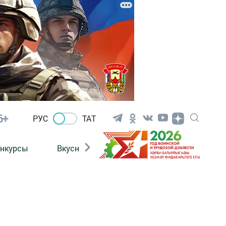
6+
РУС
ТАТ
нкурсы
Вкусности
Фотогалерея
ВИДЕ