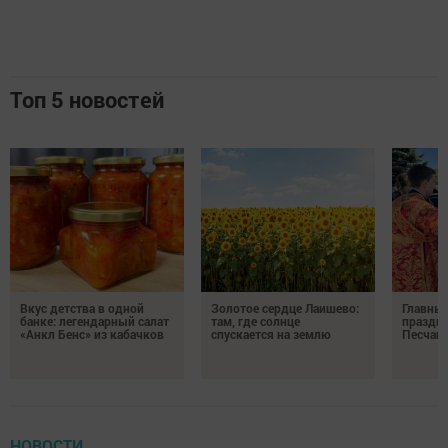
Топ 5 новостей
Вкус детства в одной
Золотое сердце Лаишево:
Главны
банке: легендарный салат
там, где солнце
праздни
«Анкл Бенс» из кабачков
спускается на землю
Песчан
НОВОСТИ