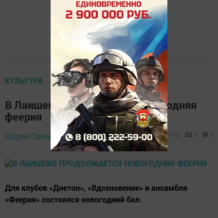
КУЛЬТУРА
В Лаишево продолжается новогодняя
феерия
Мария Павлова,
5 января 2020 - 13:51
1162
0
0
Для клубов «Диетон», «Вдохновение» и ансамбля
«Феерия» состоялся новогодний бал.