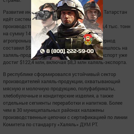
Развитие индустрии «Халяль» в Республике Татарстан
идёт системно: по итогам 2025 года объём
производства халяль‑продукции достиг 354,4 тыс. тонн
на сумму 149,1 млрд рублей. Экспорт
агропромышленного комплекса за тот же период
составил $539,4 млн, из которых $45 млн пришлось на
халяль‑продукцию. По данным за апрель, экспорт уже
достиг $122,4 млн, включая $8,3 млн халяль‑экспорта.
В республике сформировался устойчивый сектор
производителей халяль‑продукции, охватывающий
мясную и молочную продукцию, полуфабрикаты,
хлебобулочные и кондитерские изделия, а также
отдельные сегменты переработки и напитков. Более
чем в 30 муниципальных районах налажены
производственные цепочки с сертификацией по линии
Комитета по стандарту «Халяль» ДУМ РТ.