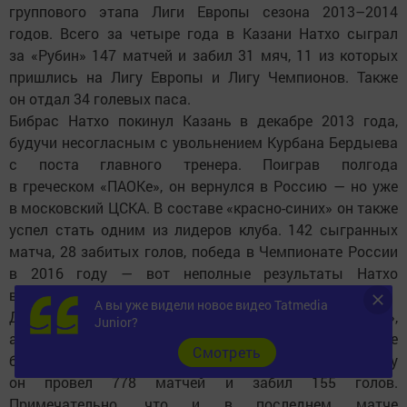
группового этапа Лиги Европы сезона 2013–2014
годов. Всего за четыре года в Казани Натхо сыграл
за «Рубин» 147 матчей и забил 31 мяч, 11 из которых
пришлись на Лигу Европы и Лигу Чемпионов. Также
он отдал 34 голевых паса.
Бибрас Натхо покинул Казань в декабре 2013 года,
будучи несогласным с увольнением Курбана Бердыева
с поста главного тренера. Поиграв полгода
в греческом «ПАОКе», он вернулся в Россию — но уже
в московский ЦСКА. В составе «красно-синих» он также
успел стать одним из лидеров клуба. 142 сыгранных
матча, 28 забитых голов, победа в Чемпионате России
в 2016 году — вот неполные результаты Натхо
в составе ЦСКА.
А вы уже видели новое видео Tatmedia
Далее израильтянин играл в греческом «Олимпиакосе»,
Junior?
а с лета 2019 года находился в стане
Cмотреть
белградского «Партизана». Всего за 20-летнюю карьеру
он провел 778 матчей и забил 155 голов.
Примечательно, что и в последнем матче