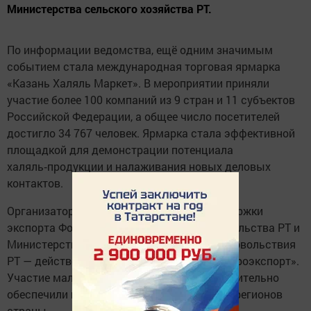
Министерства сельского хозяйства РТ.
По информации ведомства, ещё одним значимым
событием стала международная торговая ярмарка
«Казань Халяль Маркет». В мероприятии приняли
участие более 100 компаний из 9 стран и 11 субъектов
Российской Федерации, а общее число посетителей
достигло 34 767 человек. Ярмарка стала эффективной
площадкой для демонстрации потенциала
халяль‑продукции и налаживания новых деловых
контактов.
Организаторы мероприятий — Центр поддержки
экспорта Фонда поддержки предпринимательства РТ и
Министерство сельского хозяйства и продовольствия
РТ — действовали при поддержке ФГБУ «Агроэкспорт».
Участие малого и среднего бизнеса дополнительно
обеспечили центры поддержки экспорта 8 регионов
страны.