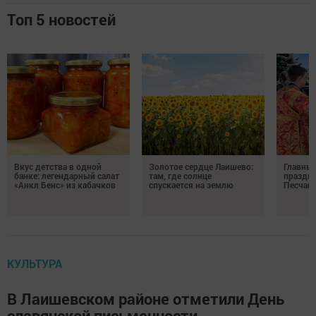
Топ 5 новостей
Вкус детства в одной
Золотое сердце Лаишево:
Главны
банке: легендарный салат
там, где солнце
праздни
«Анкл Бенс» из кабачков
спускается на землю
Песчан
КУЛЬТУРА
В Лаишевском районе отметили День
славянской письменности