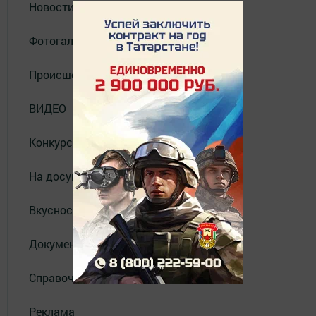
Новости
Фотогалерея
Происшествия
ВИДЕО
Конкурсы
На досуге
Вкусности
Документы
Справочник
Реклама