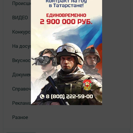
Происшествия
ВИДЕО
Конкурсы
На досуге
Вкусности
Документы
Справочник
Реклама
Разное