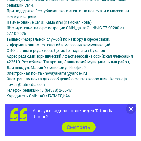
редакций СМИ.
При поддержке Республиканского агентства по печати и массовым
коммуникациям.
Наименование СМИ: Кама ягы (Камская новь)
№ свидетельства о регистрации СМИ, дата: Эл №ФC 77-90200 от
07.10.2025
выдано Федеральной службой по надзору в сфере связи,
информационных технологий и массовых коммуникаций
ФИО главного редактора: Денис Геннадьевич Суханов
Адрес редакции: юридический / фактический - Российская Федерация,
422610, Республика Татарстан, Лаишевский муниципальный район, г.
Лаишево, ул. Марии Ульяновой д.56, офис 2
Электронная почта - novayakama@yandex.ru
Электронная почта для сообщений о фактах коррупции - kamskaja-
nov.dir@tatmedia.com
Телефон редакции: 8 (84378) 2-56-47
Учредитель СМИ: АО «ТАТМЕДИА»
Антикоррупционная политика
А вы уже видели новое видео Tatmedia
АО «ТАТМЕДИА» использует «cookie»
для персонализации сервисов и
Junior?
удобства пользователей сайтом.
Использование «cookie» можно отменить в настройках браузера.
Cмотреть
Политика конфиденциальности