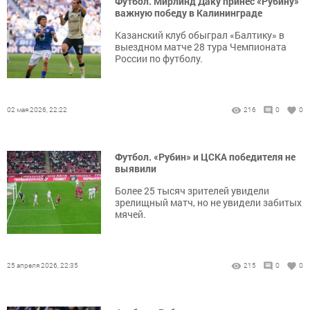
Футбол. Мирлинд Даку принес «Рубину»
важную победу в Калининграде
Казанский клуб обыграл «Балтику» в
выездном матче 28 тура Чемпионата
России по футболу.
02 мая 2026, 22:22
216
0
0
Футбол. «Рубин» и ЦСКА победителя не
выявили
Более 25 тысяч зрителей увидели
зрелищный матч, но не увидели забитых
мячей.
25 апреля 2026, 22:35
215
0
0