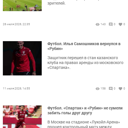
зрителей.
26 июля 2026, 22:35
143
0
0
Футбол. Илья Самошников вернулся в
«Рубин»
Защитник перешел в стан казанского
клуба на правах аренды из московского
«Спартака».
11 июля 2026, 14:55
158
0
0
Футбол. «Спартак» и «Рубин» не сумели
забить голы друг другу
В Москве на стадионе «Лукойл-Арена»
прошел контрольный матч между