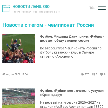
НОВОСТИ ЛАИШЕВО
16+
Газета "Камская новь"- Лаишевский район
Новости с тегом - чемпионат России
Футбол. Мирлинд Даку принес «Рубину»
первую победу в новом сезоне
Во втором туре Чемпионата России по
футболу казанский клуб в Самаре
сыграл с «Акроном».
01 августа 2026, 19:54
170
0
0
Футбол. «Рубин» вел в счете, но уступил
«Краснодару»
На первый матч сезона 2026–2027 на
стадион «Ак Барс Арена» пришли 18866