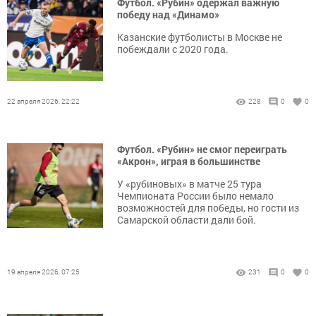
Футбол. «Рубин» одержал важную
победу над «Динамо»
Казанские футболисты в Москве не
побеждали с 2020 года.
22 апреля 2026, 22:22
228
0
0
Футбол. «Рубин» не смог переиграть
«Акрон», играя в большинстве
У «рубиновых» в матче 25 тура
Чемпионата России было немало
возможностей для победы, но гости из
Самарской области дали бой.
19 апреля 2026, 07:25
231
0
0