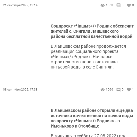
21 сентября 2022, 12:14
1363
0
0
Соцпроект «Чишмэ»/«Родник обеспечит
жителей с. Сингили Лаишевского
района бесплатной качественной водой
В Лаишевском районе продолжается
реализация социального проекта
«Чишмэ»/«Родник». Началось
строительство нового источника
питьевой воды в селе Сингили.
08 сентября 2022, 17:38
1096
0
1
В Лаишевском районе открыли еще два
источника качественной питьевой воды
по проекту «Чишмэ»/«Родник» - в
Именьково и Столбище
В минувшую субботу, 27.08.2022 года,