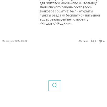
для жителей Именьково и Столбище
Лаишевского района состоялось
знаковое событие: были открыты
пункты раздачи бесплатной питьевой
воды, реализуемые по проекту
«Чишмэ»/«Родник».
28 августа 2022, 09:26
7459
0
4