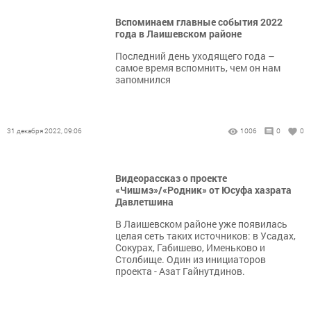
Вспоминаем главные события 2022
года в Лаишевском районе
Последний день уходящего года –
самое время вспомнить, чем он нам
запомнился
31 декабря 2022, 09:06
1006
0
0
Видеорассказ о проекте
«Чишмэ»/«Родник» от Юсуфа хазрата
Давлетшина
В Лаишевском районе уже появилась
целая сеть таких источников: в Усадах,
Сокурах, Габишево, Именьково и
Столбище. Один из инициаторов
проекта - Азат Гайнутдинов.