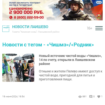
НОВОСТИ ЛАИШЕВО
16+
Газета "Камская новь"- Лаишевский район
Новости с тегом - «Чишмэ»/«Родник»
Новый источник чистой воды «Чишмэ»,
14 по счету, открыли в Лаишевском
районе
Отныне и жители Пелево имеют доступ к
чистой воде, пригодной для питья и
приготовления пищи.
19 июня 2024, 16:54
861
0
1