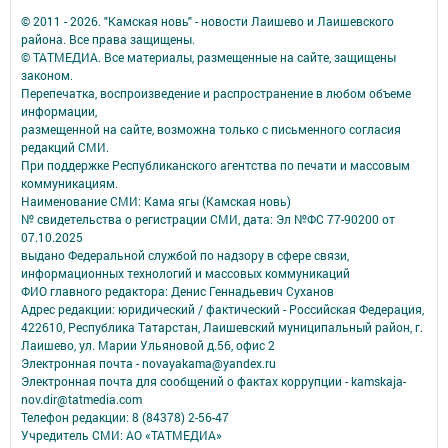
© 2011 - 2026. "Камская новь" - новости Лаишево и Лаишевского
района. Все права защищены.
© ТАТМЕДИА. Все материалы, размещенные на сайте, защищены
законом.
Перепечатка, воспроизведение и распространение в любом объеме
информации,
размещенной на сайте, возможна только с письменного согласия
редакций СМИ.
При поддержке Республиканского агентства по печати и массовым
коммуникациям.
Наименование СМИ: Кама ягы (Камская новь)
№ свидетельства о регистрации СМИ, дата: Эл №ФC 77-90200 от
07.10.2025
выдано Федеральной службой по надзору в сфере связи,
информационных технологий и массовых коммуникаций
ФИО главного редактора: Денис Геннадьевич Суханов
Адрес редакции: юридический / фактический - Российская Федерация,
422610, Республика Татарстан, Лаишевский муниципальный район, г.
Лаишево, ул. Марии Ульяновой д.56, офис 2
Электронная почта - novayakama@yandex.ru
Электронная почта для сообщений о фактах коррупции - kamskaja-
nov.dir@tatmedia.com
Телефон редакции: 8 (84378) 2-56-47
Учредитель СМИ: АО «ТАТМЕДИА»