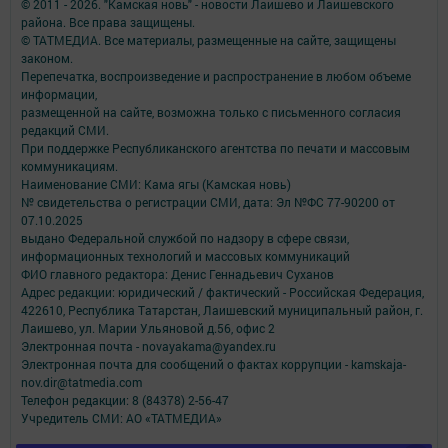
© 2011 - 2026. "Камская новь" - новости Лаишево и Лаишевского
района. Все права защищены.
© ТАТМЕДИА. Все материалы, размещенные на сайте, защищены
законом.
Перепечатка, воспроизведение и распространение в любом объеме
информации,
размещенной на сайте, возможна только с письменного согласия
редакций СМИ.
При поддержке Республиканского агентства по печати и массовым
коммуникациям.
Наименование СМИ: Кама ягы (Камская новь)
№ свидетельства о регистрации СМИ, дата: Эл №ФC 77-90200 от
07.10.2025
выдано Федеральной службой по надзору в сфере связи,
информационных технологий и массовых коммуникаций
ФИО главного редактора: Денис Геннадьевич Суханов
Адрес редакции: юридический / фактический - Российская Федерация,
422610, Республика Татарстан, Лаишевский муниципальный район, г.
Лаишево, ул. Марии Ульяновой д.56, офис 2
Электронная почта - novayakama@yandex.ru
Электронная почта для сообщений о фактах коррупции - kamskaja-
nov.dir@tatmedia.com
Телефон редакции: 8 (84378) 2-56-47
Учредитель СМИ: АО «ТАТМЕДИА»