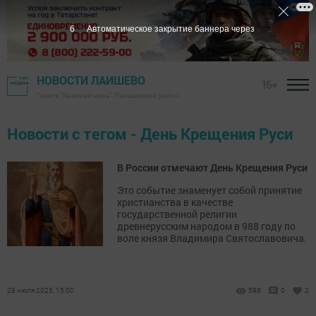
6
Автоматическое закрытие баннера через
НОВОСТИ ЛАИШЕВО
16+
Газета "Камская новь"- Лаишевский район
Новости с тегом - День Крещения Руси
В России отмечают День Крещения Руси
Это событие знаменует собой принятие
христианства в качестве
государственной религии
древнерусским народом в 988 году по
воле князя Владимира Святославовича.
28 июля 2025, 15:00
598
0
2