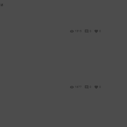
 и
1515
0
0
1677
0
0