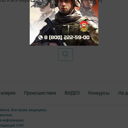
галерея
Происшествия
ВИДЕО
Конкурсы
На д
района. Все права защищены.
аконом.
ме информации,
 редакций СМИ.