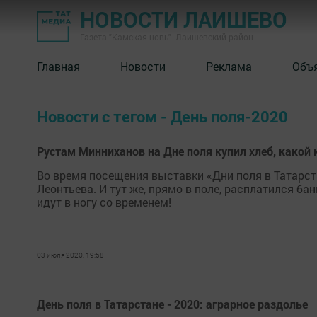
НОВОСТИ ЛАИШЕВО
Газета "Камская новь"- Лаишевский район
Главная
Новости
Реклама
Объ
Новости с тегом - День поля-2020
Рустам Минниханов на Дне поля купил хлеб, какой 
Во время посещения выставки «Дни поля в Татарст
Леонтьева. И тут же, прямо в поле, расплатился б
идут в ногу со временем!
03 июля 2020, 19:58
День поля в Татарстане - 2020: аграрное раздолье