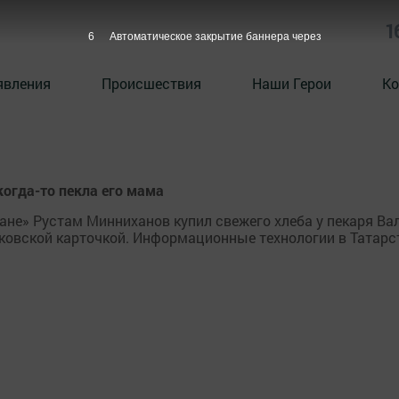
1
6
Автоматическое закрытие баннера через
явления
Происшествия
Наши Герои
Ко
когда-то пекла его мама
ане» Рустам Минниханов купил свежего хлеба у пекаря Ва
анковской карточкой. Информационные технологии в Татарс