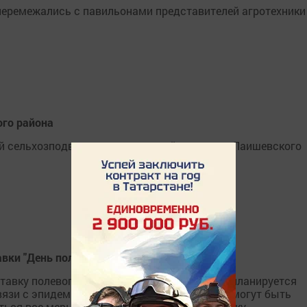
перемежались с павильонами представителей агротехники
ого района
ей сельхозподворье принимающей стороны - Лаишевского
вки "День поля"
авку полевого формата «День поля - 2020» планируется
 связи с эпидемиологической ситуацией даты могут быть
ться все меры, направленные на профилактику