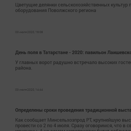
Цветущие делянки сельскохозяйственных культур 
оборудования Поволжского региона
03 июля 2020, 16:08
День поля в Татарстане - 2020: павильон Лаишевск
У главных ворот радушно встречало высоких гост
района.
03 июля 2020, 14:44
Определены сроки проведения традиционной выста
Как сообщает Минсельхозпрод РТ, крупнейшую выст
провести со 2 по 4 июля. Сразу оговоримся, что в
изменены. А на самом мероприятии будут соблюда