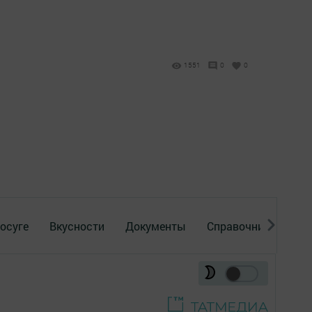
1551
0
0
осуге
Вкусности
Документы
Справочник
Рек