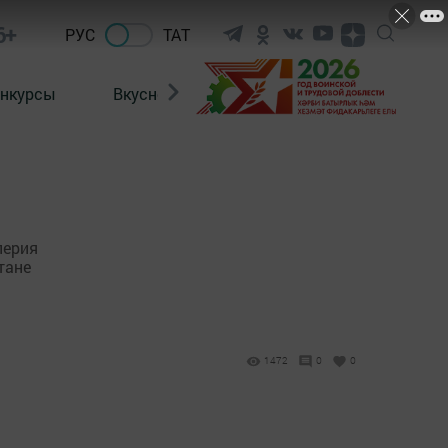
6+
РУС
ТАТ
нкурсы
Вкусности
Фотогалерея
ВИДЕ
лерия
тане
1472
0
0