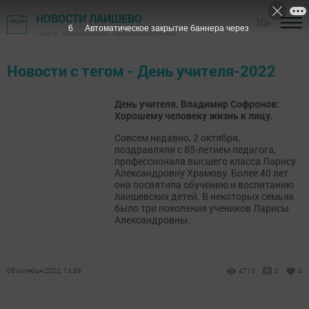
НОВОСТИ ЛАИШЕВО
16+
6
Автоматическое закрытие баннера через
Газета "Камская новь"- Лаишевский район
Новости с тегом - День учителя-2022
День учителя. Владимир Софронов:
Хорошему человеку жизнь к лицу.
Совсем недавно, 2 октября,
поздравляли с 85-летием педагога,
профессионала высшего класса Ларису
Александровну Храмову. Более 40 лет
она посвятила обучению и воспитанию
лаишевских детей. В некоторых семьях
было три поколения учеников Ларисы
Александровны.
05 октября 2022, 14:33
4715
0
4