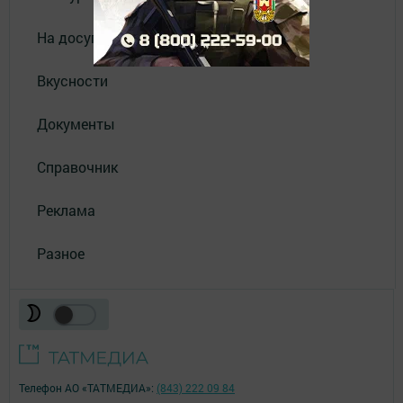
На досуге
Вкусности
Документы
Справочник
Реклама
Разное
Телефон АО «ТАТМЕДИА»:
(843) 222 09 84