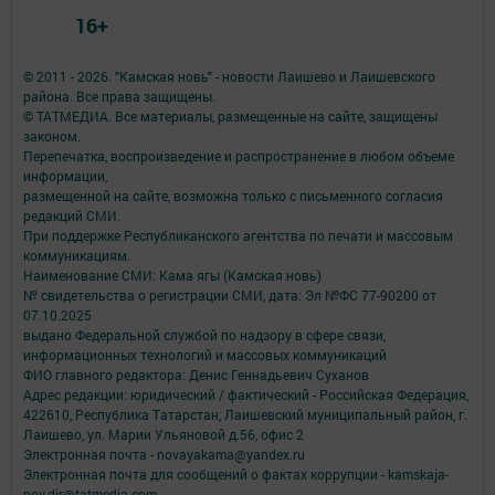
16+
© 2011 - 2026. "Камская новь" - новости Лаишево и Лаишевского
района. Все права защищены.
© ТАТМЕДИА. Все материалы, размещенные на сайте, защищены
законом.
Перепечатка, воспроизведение и распространение в любом объеме
информации,
размещенной на сайте, возможна только с письменного согласия
редакций СМИ.
При поддержке Республиканского агентства по печати и массовым
коммуникациям.
Наименование СМИ: Кама ягы (Камская новь)
№ свидетельства о регистрации СМИ, дата: Эл №ФC 77-90200 от
07.10.2025
выдано Федеральной службой по надзору в сфере связи,
информационных технологий и массовых коммуникаций
ФИО главного редактора: Денис Геннадьевич Суханов
Адрес редакции: юридический / фактический - Российская Федерация,
422610, Республика Татарстан, Лаишевский муниципальный район, г.
Лаишево, ул. Марии Ульяновой д.56, офис 2
Электронная почта - novayakama@yandex.ru
Электронная почта для сообщений о фактах коррупции - kamskaja-
nov.dir@tatmedia.com