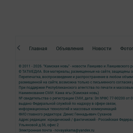
Главная
Объявления
Новости
Фото
© 2011 - 2026. "Камская новь" - новости Лаишево и Лаишевского 
© ТАТМЕДИА. Все материалы, размещенные на сайте, защищены з
Перепечатка, воспроизведение и распространение в любом объе
размещенной на сайте, возможна только с письменного согласия
При поддержке Республиканского агентства по печати и массов
Наименование СМИ: Кама ягы (Камская новь)
№ свидетельства о регистрации СМИ, дата: Эл №ФC 77-90200 от 0
выдано Федеральной службой по надзору в сфере связи,
информационных технологий и массовых коммуникаций
ФИО главного редактора: Денис Геннадьевич Суханов
Адрес редакции: юридический / фактический - Российская Федера
Ульяновой д.56, офис 2
Электронная почта - novayakama@yandex.ru