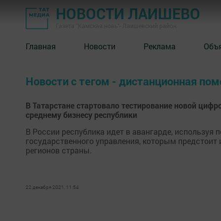
НОВОСТИ ЛАИШЕВО
Газета "Камская новь"- Лаишевский район
Главная
Новости
Реклама
Объ
Новости с тегом - дистанционная по
В Татарстане стартовало тестирование новой циф
среднему бизнесу республики
В России республика идет в авангарде, используя
государственного управления, которым предстоит
регионов страны.
22 декабря 2021, 11:54