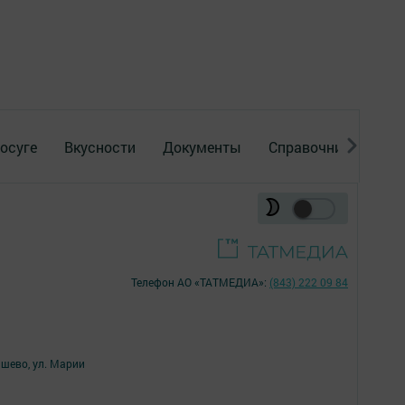
осуге
Вкусности
Документы
Справочник
Рек
Телефон АО «ТАТМЕДИА»:
(843) 222 09 84
ишево, ул. Марии