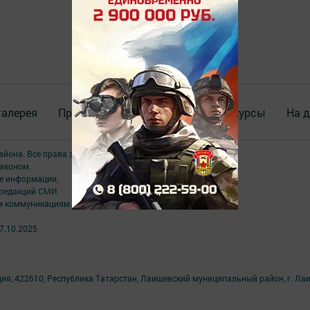
галерея
Происшествия
ВИДЕО
Конкурсы
На д
района. Все права защищены.
аконом.
ме информации,
 редакций СМИ.
ым коммуникациям.
7.10.2025
ция, 422610, Республика Татарстан, Лаишевский муниципальный район, г. Ла