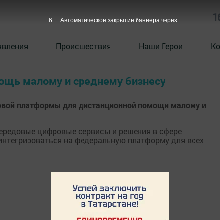
1
6
Автоматическое закрытие баннера через
явления
Происшествия
Наши Герои
Ко
мощь малому и среднему бизнесу
ровой платформы для дистанционной помощи малому и
 передовые цифровые сервисы и решения в сфере
 интегрироваться на федеральную платформу для всех