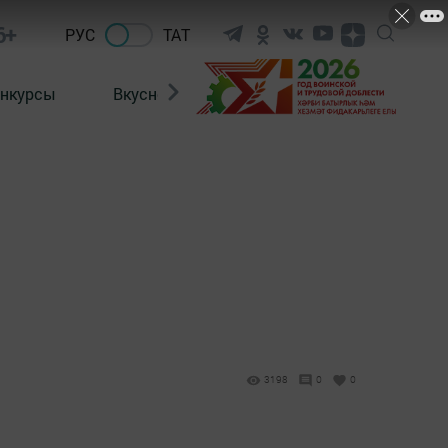
6+
РУС
ТАТ
нкурсы
Вкусности
Фотогалерея
ВИДЕ
3198
0
0