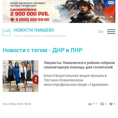
НОВОСТИ ЛАИШЕВО
16+
Газета "Камская новь"- Лаишевский район
Новости с тегом - ДНР и ЛНР
Лицеисты Лаишевского района собрали
гуманитарную помощь для госпиталей
Благотворительная акция прошла в
Песчано-Ковалинском
многопрофильном лицее «Гармония».
30 октября 2025, 09:38
717
0
0