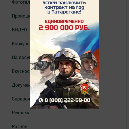
Фотогалерея
Происшествия
ВИДЕО
Конкурсы
На досуге
Вкусности
Документы
Справочник
Реклама
Разное