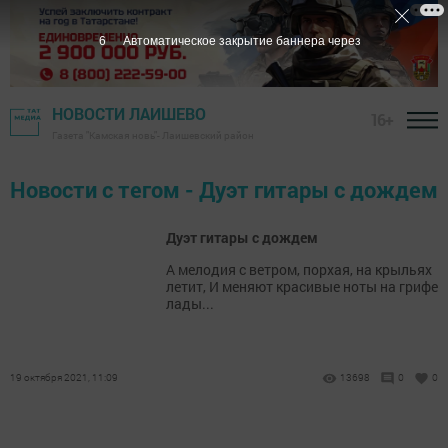
6
Автоматическое закрытие баннера через
НОВОСТИ ЛАИШЕВО
16+
Газета "Камская новь"- Лаишевский район
Новости с тегом - Дуэт гитары с дождем
Дуэт гитары с дождем
А мелодия с ветром, порхая, на крыльях
летит, И меняют красивые ноты на грифе
лады...
19 октября 2021, 11:09
13698
0
0