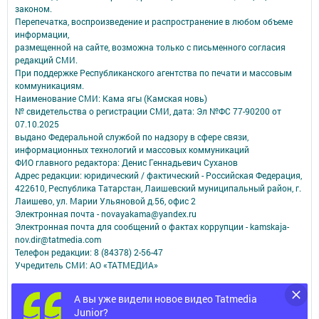
законом.
Перепечатка, воспроизведение и распространение в любом объеме
информации,
размещенной на сайте, возможна только с письменного согласия
редакций СМИ.
При поддержке Республиканского агентства по печати и массовым
коммуникациям.
Наименование СМИ: Кама ягы (Камская новь)
№ свидетельства о регистрации СМИ, дата: Эл №ФC 77-90200 от
07.10.2025
выдано Федеральной службой по надзору в сфере связи,
информационных технологий и массовых коммуникаций
ФИО главного редактора: Денис Геннадьевич Суханов
Адрес редакции: юридический / фактический - Российская Федерация,
422610, Республика Татарстан, Лаишевский муниципальный район, г.
Лаишево, ул. Марии Ульяновой д.56, офис 2
Электронная почта - novayakama@yandex.ru
Электронная почта для сообщений о фактах коррупции - kamskaja-
nov.dir@tatmedia.com
Телефон редакции: 8 (84378) 2-56-47
Учредитель СМИ: АО «ТАТМЕДИА»
Антикоррупционная политика
А вы уже видели новое видео Tatmedia
АО «ТАТМЕДИА» использует «cookie»
для персонализации сервисов и
Junior?
удобства пользователей сайтом.