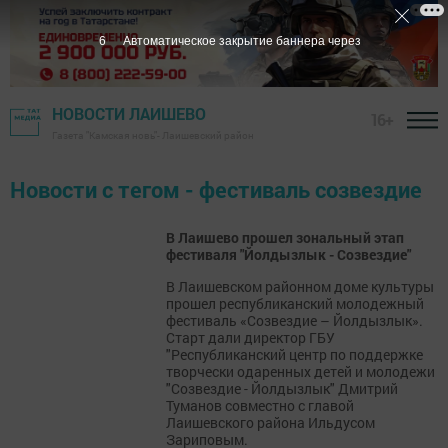
6
Автоматическое закрытие баннера через
НОВОСТИ ЛАИШЕВО
16+
Газета "Камская новь"- Лаишевский район
Новости с тегом - фестиваль созвездие
В Лаишево прошел зональный этап
фестиваля "Йолдызлык - Созвездие"
В Лаишевском районном доме культуры
прошел республиканский молодежный
фестиваль «Созвездие – Йолдызлык».
Старт дали директор ГБУ
"Республиканский центр по поддержке
творчески одаренных детей и молодежи
"Созвездие - Йолдызлык" Дмитрий
Туманов совместно с главой
Лаишевского района Ильдусом
Зариповым.