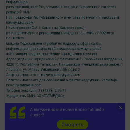
информации,
размещенной на сайте, возможна только с письменного согласия
редакций СМИ.
При поддержке Республиканского агентства по печати и массовым
коммуникациям.
Наименование СМИ: Кама ягы (Камская новь)
№ свидетельства о регистрации СМИ, дата: Эл №ФC 77-90200 от
07.10.2025
выдано Федеральной службой по надзору в сфере связи,
информационных технологий и массовых коммуникаций
ФИО главного редактора: Денис Геннадьевич Суханов
Адрес редакции: юридический / фактический - Российская Федерация,
422610, Республика Татарстан, Лаишевский муниципальный район, г.
Лаишево, ул. Марии Ульяновой д.56, офис 2
Электронная почта - novayakama@yandex.ru
Электронная почта для сообщений о фактах коррупции - kamskaja-
nov.dir@tatmedia.com
Телефон редакции: 8 (84378) 2-56-47
Учредитель СМИ: АО «ТАТМЕДИА»
Антикоррупционная политика
А вы уже видели новое видео Tatmedia
АО «ТАТМЕДИА» использует «cookie»
для персонализации сервисов и
Junior?
удобства пользователей сайтом.
Использование «cookie» можно отменить в настройках браузера.
Cмотреть
Политика конфиденциальности