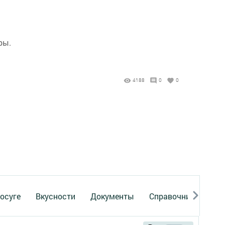
ры.
4188
0
0
осуге
Вкусности
Документы
Справочник
Рек