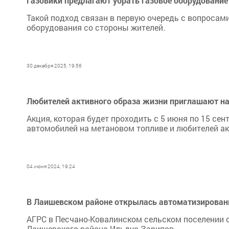
Газовики предлагают убрать газовое оборудование
Такой подход связан в первую очередь с вопросам
оборудования со стороны жителей.
30 декабря 2025, 19:56
Любителей активного образа жизни приглашают на
Акция, которая будет проходить с 5 июня по 15 сен
автомобилей на метановом топливе и любителей ак
04 июня 2024, 19:24
В Лаишевском районе открылась автоматизирован
АГРС в Песчано-Ковалинском сельском поселении 
Лаишевского района Ильдус Зарипов.