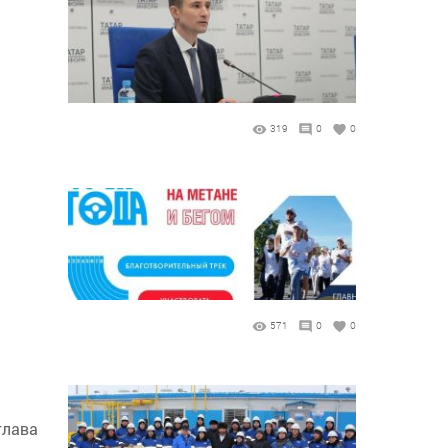
319
0
0
571
0
0
глава