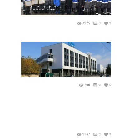
4275
0
1
706
0
0
2767
0
1