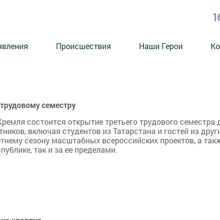
1
явления
Происшествия
Наши Герои
Ко
 трудовому семестру
 Кремля состоится открытие третьего трудового семестра 
ников, включая студентов из Татарстана и гостей из друг
етнему сезону масштабных всероссийских проектов, а так
ублике, так и за ее пределами.