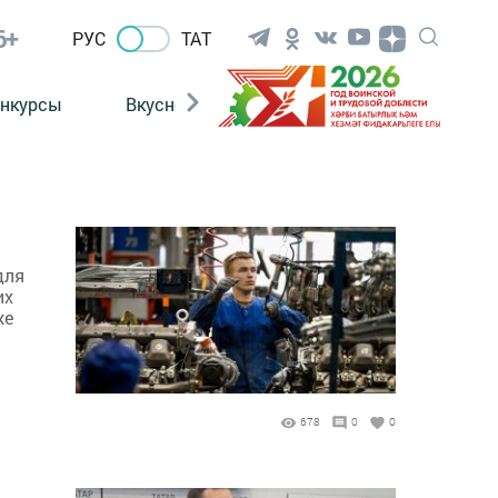
6+
РУС
ТАТ
нкурсы
Вкусности
Фотогалерея
ВИДЕ
для
их
же
678
0
0