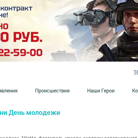
1
явления
Происшествия
Наши Герои
Ко
зани День молодежи
щадках. Niletto, фестиваль красок, экстрим-соревнования 