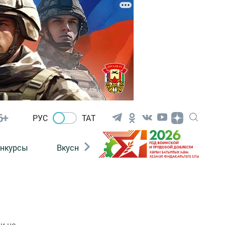
6+
РУС
ТАТ
нкурсы
Вкусности
Фотогалерея
ВИДЕ
и не