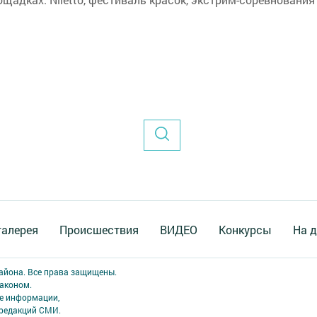
галерея
Происшествия
ВИДЕО
Конкурсы
На д
района. Все права защищены.
аконом.
ме информации,
 редакций СМИ.