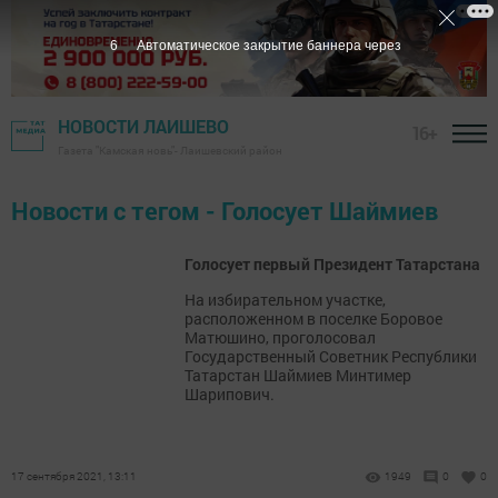
6
Автоматическое закрытие баннера через
НОВОСТИ ЛАИШЕВО
16+
Газета "Камская новь"- Лаишевский район
Новости с тегом - Голосует Шаймиев
Голосует первый Президент Татарстана
На избирательном участке,
расположенном в поселке Боровое
Матюшино, проголосовал
Государственный Cоветник Республики
Татарстан Шаймиев Минтимер
Шарипович.
17 сентября 2021, 13:11
1949
0
0