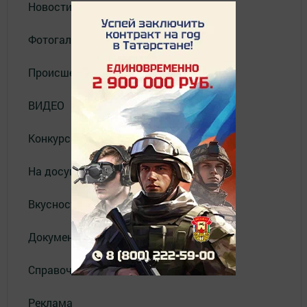
Новости
Фотогалерея
Происшествия
ВИДЕО
Конкурсы
На досуге
Вкусности
Документы
Справочник
Реклама