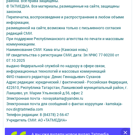
района. Все права защищены.
© ТАТМЕДИА. Все материалы, размещенные на сайте, защищены
законом.
Перепечатка, воспроизведение и распространение в любом объеме
информации,
размещенной на сайте, возможна только с письменного согласия
редакций СМИ.
При поддержке Республиканского агентства по печати и массовым
коммуникациям.
Наименование СМИ: Кама ягы (Камская новь)
№ свидетельства о регистрации СМИ, дата: Эл №ФC 77-90200 от
07.10.2025
выдано Федеральной службой по надзору в сфере связи,
информационных технологий и массовых коммуникаций
ФИО главного редактора: Денис Геннадьевич Суханов
Адрес редакции: юридический / фактический - Российская Федерация,
422610, Республика Татарстан, Лаишевский муниципальный район, г.
Лаишево, ул. Марии Ульяновой д.56, офис 2
Электронная почта - novayakama@yandex.ru
Электронная почта для сообщений о фактах коррупции - kamskaja-
nov.dir@tatmedia.com
Телефон редакции: 8 (84378) 2-56-47
Учредитель СМИ: АО «ТАТМЕДИА»
Антикоррупционная политика
А вы уже видели новое видео Tatmedia