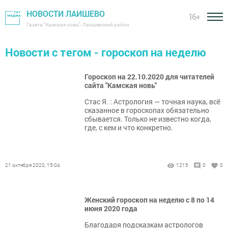
НОВОСТИ ЛАИШЕВО
16+
Газета "Камская новь"- Лаишевский район
Новости с тегом - гороскоп на неделю
Гороскоп на 22.10.2020 для читателей
сайта "Камская новь"
Стас Я. : Астрология — точная наука, всё
сказанное в гороскопах обязательно
сбывается. Только не известно когда,
где, с кем и что конкретно.
21 октября 2020, 15:04
1215
0
0
Женский гороскоп на неделю с 8 по 14
июня 2020 года
Благодаря подсказкам астрологов