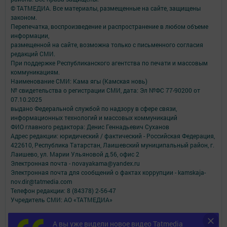
© ТАТМЕДИА. Все материалы, размещенные на сайте, защищены
законом.
Перепечатка, воспроизведение и распространение в любом объеме
информации,
размещенной на сайте, возможна только с письменного согласия
редакций СМИ.
При поддержке Республиканского агентства по печати и массовым
коммуникациям.
Наименование СМИ: Кама ягы (Камская новь)
№ свидетельства о регистрации СМИ, дата: Эл №ФC 77-90200 от
07.10.2025
выдано Федеральной службой по надзору в сфере связи,
информационных технологий и массовых коммуникаций
ФИО главного редактора: Денис Геннадьевич Суханов
Адрес редакции: юридический / фактический - Российская Федерация,
422610, Республика Татарстан, Лаишевский муниципальный район, г.
Лаишево, ул. Марии Ульяновой д.56, офис 2
Электронная почта - novayakama@yandex.ru
Электронная почта для сообщений о фактах коррупции - kamskaja-
nov.dir@tatmedia.com
Телефон редакции: 8 (84378) 2-56-47
Учредитель СМИ: АО «ТАТМЕДИА»
Антикоррупционная политика
А вы уже видели новое видео Tatmedia