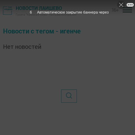
НОВОСТИ ЛАИШЕВО
16+
6
Автоматическое закрытие баннера через
Газета "Камская новь"- Лаишевский район
Новости с тегом - игенче
Нет новостей