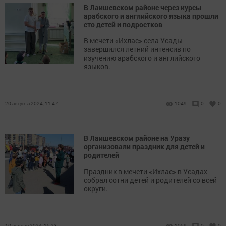
В Лаишевском районе через курсы
арабского и английского языка прошли
сто детей и подростков
В мечети «Ихлас» села Усады
завершился летний интенсив по
изучению арабского и английского
языков.
20 августа 2024, 11:47
1049
0
0
В Лаишевском районе на Уразу
организовали праздник для детей и
родителей
Праздник в мечети «Ихлас» в Усадах
собрал сотни детей и родителей со всей
округи.
10 апреля 2024, 15:23
1059
0
0