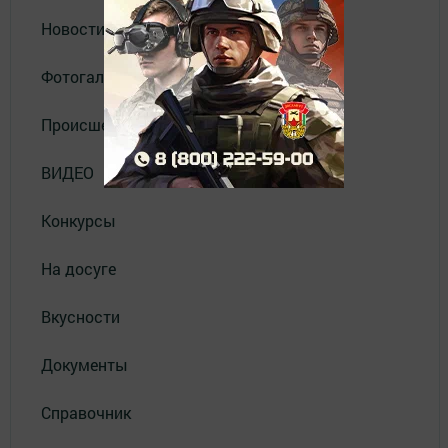
Новости
Фотогалерея
Происшествия
ВИДЕО
Конкурсы
На досуге
Вкусности
Документы
Справочник