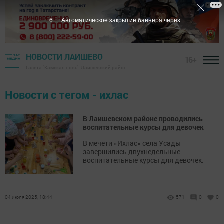
6
Автоматическое закрытие баннера через
НОВОСТИ ЛАИШЕВО
16+
Газета "Камская новь"- Лаишевский район
Новости с тегом - ихлас
В Лаишевском районе проводились
воспитательные курсы для девочек
В мечети «Ихлас» села Усады
завершились двухнедельные
воспитательные курсы для девочек.
04 июля 2025, 18:44
571
0
0