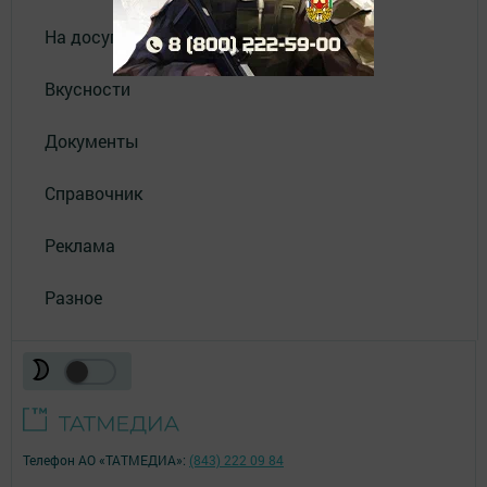
На досуге
Вкусности
Документы
Справочник
Реклама
Разное
Телефон АО «ТАТМЕДИА»:
(843) 222 09 84