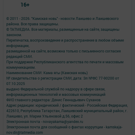
16+
© 2011 - 2026. "Камская новь" - новости Лаишево и Лаишевского
района. Все права защищены.
© ТАТМЕДИА. Все материалы, размещенные на сайте, защищены
законом.
Перепечатка, воспроизведение и распространение в любом объеме
информации,
размещенной на сайте, возможна только с письменного согласия
редакций СМИ.
При поддержке Республиканского агентства по печати и массовым
коммуникациям.
Наименование СМИ: Кама ягы (Камская новь)
№ свидетельства о регистрации СМИ, дата: Эл №ФC 77-90200 от
07.10.2025
выдано Федеральной службой по надзору в сфере связи,
информационных технологий и массовых коммуникаций
ФИО главного редактора: Денис Геннадьевич Суханов
Адрес редакции: юридический / фактический - Российская Федерация,
422610, Республика Татарстан, Лаишевский муниципальный район, г.
Лаишево, ул. Марии Ульяновой д.56, офис 2
Электронная почта - novayakama@yandex.ru
Электронная почта для сообщений о фактах коррупции - kamskaja-
nov.dir@tatmedia.com