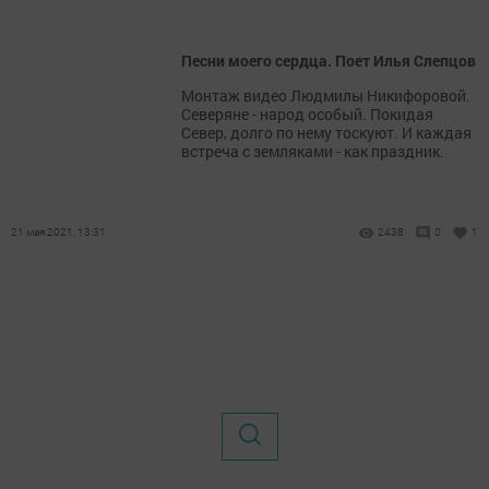
Песни моего сердца. Поет Илья Слепцов
Монтаж видео Людмилы Никифоровой.
Северяне - народ особый. Покидая
Север, долго по нему тоскуют. И каждая
встреча с земляками - как праздник.
21 мая 2021, 13:31
2438
0
1