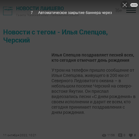
НОВОСТИ ЛАИШЕВО
16+
7
Автоматическое закрытие баннера через
Газета "Камская новь"- Лаишевский район
Новости с тегом - Илья Слепцов,
Черский
Илья Слепцов поздравляет песней всех,
кто сегодня отмечает день рождения
Утром на телефон пришло сообщение от
Ильи Слепцова, живущего в 200 км от
Северного Ледовитого океана – в
небольшом поселке Черский на северо-
востоке Якутии. Он прислал
видеозапись песни «С днем рождения» в
своем исполнении и дарит ее всем, кто
сегодня принимает поздравления с
днем рождения.
11 октября 2022, 10:21
1156
0
8