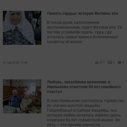
Память сердца: история Фатимы апа
В тихом доме, наполненном
воспоминаниями, сидит Фатима апа. Её
взгляд устремлён вдаль, туда, где
остались самые яркие и болезненные
моменты её жизни.
09 мая 2026, 15:48
377
0
1
Любовь, закалённая временем: в
Именьково отметили 50 лет семейного
счастья
В селе Именьково состоялось торжество
по случаю золотой свадьбы.
Габделбарый и Сабира Фахревы, чья
история любви началась именно здесь,
отметили 50 лет совместной жизни. Их
путь — это пример верности,