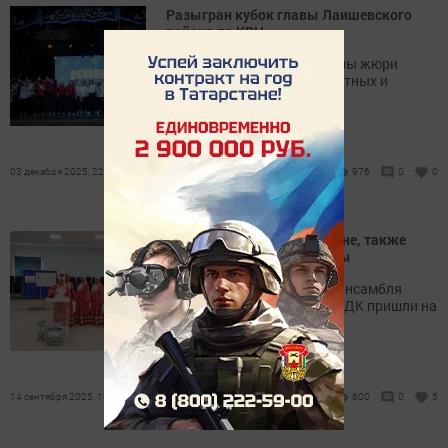
Разыгран кубок главы Лаишевского
района по КВН
За два часа зрители и члены жюри
услышали немало искрометных и
остроумных шуток.
03 декабря 2025, 22:22
976
0
0
Дружно выступают на сцене, также
дружно пришли на выборы
Участники фольклорного ансамбля
«Сәйлән» Именьковского СДК пришли на
выборы в полном составе.
14 сентября 2025, 10:27
600
0
5