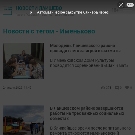
НОВОСТИ ЛАИШЕВО
16+
5
Автоматическое закрытие баннера через
Газета "Камская новь"- Лаишевский район
Новости с тегом - Именьково
Молодежь Лаишевского района
проводит лето за игрой в шахматы
В Именьковском доме культуры
проводятся соревнования «Шах и мат».
24 июля 2026, 11:45
373
0
0
В Лаишевском районе завершаются
работы на трех важных социальных
объектах
В ближайшее время после капитального
ремонта откроются Именьковский