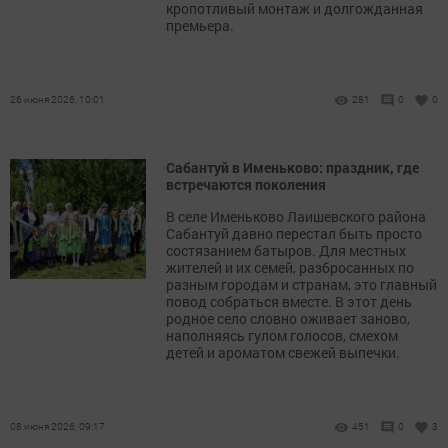
кропотливый монтаж и долгожданная
премьера.
26 июня 2026, 10:01
281
0
0
Сабантуй в Именьково: праздник, где
встречаются поколения
В селе Именьково Лаишевского района
Сабантуй давно перестал быть просто
состязанием батыров. Для местных
жителей и их семей, разбросанных по
разным городам и странам, это главный
повод собраться вместе. В этот день
родное село словно оживает заново,
наполняясь гулом голосов, смехом
детей и ароматом свежей выпечки.
08 июня 2026, 09:17
451
0
3