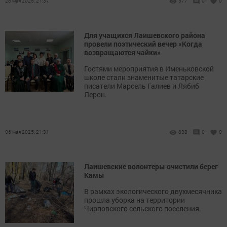
28 мая 2025, 21:37
577
0
0
Для учащихся Лаишевского района
провели поэтический вечер «Когда
возвращаются чайки»
Гостями мероприятия в Именьковской
школе стали знаменитые татарские
писатели Марсель Галиев и Лябиб
Лерон.
06 мая 2025, 21:31
838
0
0
Лаишевские волонтеры очистили берег
Камы
В рамках экологического двухмесячника
прошла уборка на территории
Чирповского сельского поселения.