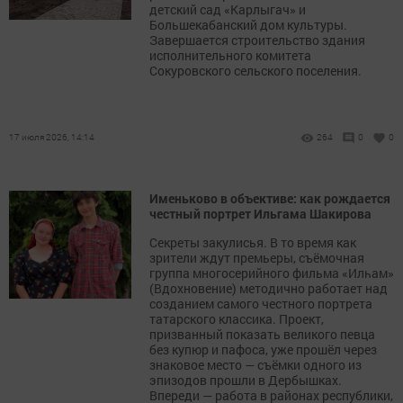
детский сад «Карлыгач» и
Большекабанский дом культуры.
Завершается строительство здания
исполнительного комитета
Сокуровского сельского поселения.
17 июля 2026, 14:14
264
0
0
Именьково в объективе: как рождается
честный портрет Ильгама Шакирова
Секреты закулисья. В то время как
зрители ждут премьеры, съёмочная
группа многосерийного фильма «Илһам»
(Вдохновение) методично работает над
созданием самого честного портрета
татарского классика. Проект,
призванный показать великого певца
без купюр и пафоса, уже прошёл через
знаковое место — съёмки одного из
эпизодов прошли в Дербышках.
Впереди — работа в районах республики,