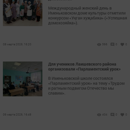
Международный женский день в
Именьковском доме культуры отметили
конкурсом «Уңган хуҗабикә» («Успешная
домохозяйка»).
08 марта 2026, 16:20
566
0
0
Для учеников Лаишевского района
организовали «Парламентский урок»
В Именьковской школе состоялся
«Парламентский урок» на тему «Трудом
и ратным подвигом Отечество мы
славим».
06 марта 2026, 16:48
404
0
0