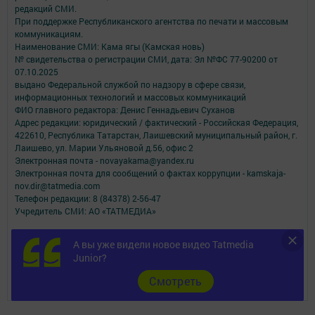
редакций СМИ.
При поддержке Республиканского агентства по печати и массовым
коммуникациям.
Наименование СМИ: Кама ягы (Камская новь)
№ свидетельства о регистрации СМИ, дата: Эл №ФC 77-90200 от
07.10.2025
выдано Федеральной службой по надзору в сфере связи,
информационных технологий и массовых коммуникаций
ФИО главного редактора: Денис Геннадьевич Суханов
Адрес редакции: юридический / фактический - Российская Федерация,
422610, Республика Татарстан, Лаишевский муниципальный район, г.
Лаишево, ул. Марии Ульяновой д.56, офис 2
Электронная почта - novayakama@yandex.ru
Электронная почта для сообщений о фактах коррупции - kamskaja-
nov.dir@tatmedia.com
Телефон редакции: 8 (84378) 2-56-47
Учредитель СМИ: АО «ТАТМЕДИА»
Антикоррупционная политика
А вы уже видели новое видео Tatmedia
АО «ТАТМЕДИА» использует «cookie»
для персонализации сервисов и
Junior?
удобства пользователей сайтом.
Использование «cookie» можно отменить в настройках браузера.
Cмотреть
Политика конфиденциальности