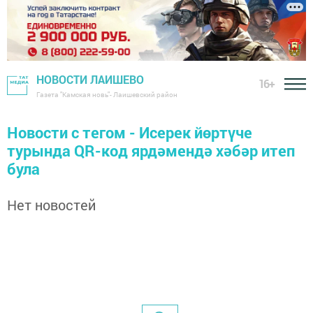
НОВОСТИ ЛАИШЕВО
16+
Газета "Камская новь"- Лаишевский район
Новости с тегом - Исерек йөртүче
турында QR-код ярдәмендә хәбәр итеп
була
Нет новостей