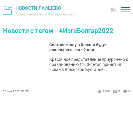
НОВОСТИ ЛАИШЕВО
16+
Газета "Камская новь"- Лаишевский район
Новости с тегом - #ИзгеБолгар2022
Световое шоу в Казани будут
показывать еще 2 дня
Красочное представление приурочено к
празднованию 1100-летия принятия
ислама Волжской Булгарией.
20 мая 2022, 08:55
1868
0
0