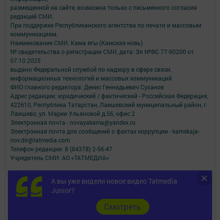
размещенной на сайте, возможна только с письменного согласия
редакций СМИ.
При поддержке Республиканского агентства по печати и массовым
коммуникациям.
Наименование СМИ: Кама ягы (Камская новь)
№ свидетельства о регистрации СМИ, дата: Эл №ФC 77-90200 от
07.10.2025
выдано Федеральной службой по надзору в сфере связи,
информационных технологий и массовых коммуникаций
ФИО главного редактора: Денис Геннадьевич Суханов
Адрес редакции: юридический / фактический - Российская Федерация,
422610, Республика Татарстан, Лаишевский муниципальный район, г.
Лаишево, ул. Марии Ульяновой д.56, офис 2
Электронная почта - novayakama@yandex.ru
Электронная почта для сообщений о фактах коррупции - kamskaja-
nov.dir@tatmedia.com
Телефон редакции: 8 (84378) 2-56-47
Учредитель СМИ: АО «ТАТМЕДИА»
Антикоррупционная политика
А вы уже видели новое видео Tatmedia
АО «ТАТМЕДИА» использует «cookie»
для персонализации сервисов и
Junior?
удобства пользователей сайтом.
Использование «cookie» можно отменить в настройках браузера.
Cмотреть
Политика конфиденциальности