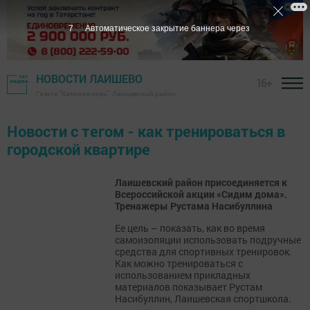
7
Автоматическое закрытие баннера через
НОВОСТИ ЛАИШЕВО
16+
Газета "Камская новь"- Лаишевский район
Новости с тегом - как тренироваться в
городской квартире
Лаишевский район присоединяется к
Всероссийской акции «Сидим дома».
Тренажеры Рустама Насибуллина
Ее цель – показать, как во время
самоизоляции использовать подручные
средства для спортивных тренировок.
Как можно тренироваться с
использованием прикладных
материалов показывает Рустам
Насибуллин, Лаишевская спортшкола.