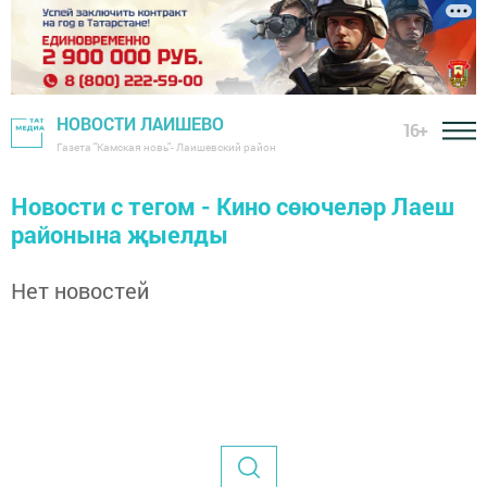
НОВОСТИ ЛАИШЕВО
16+
Газета "Камская новь"- Лаишевский район
Новости с тегом - Кино сөючеләр Лаеш
районына җыелды
Нет новостей