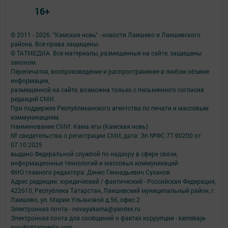
16+
© 2011 - 2026. "Камская новь" - новости Лаишево и Лаишевского
района. Все права защищены.
© ТАТМЕДИА. Все материалы, размещенные на сайте, защищены
законом.
Перепечатка, воспроизведение и распространение в любом объеме
информации,
размещенной на сайте, возможна только с письменного согласия
редакций СМИ.
При поддержке Республиканского агентства по печати и массовым
коммуникациям.
Наименование СМИ: Кама ягы (Камская новь)
№ свидетельства о регистрации СМИ, дата: Эл №ФC 77-90200 от
07.10.2025
выдано Федеральной службой по надзору в сфере связи,
информационных технологий и массовых коммуникаций
ФИО главного редактора: Денис Геннадьевич Суханов
Адрес редакции: юридический / фактический - Российская Федерация,
422610, Республика Татарстан, Лаишевский муниципальный район, г.
Лаишево, ул. Марии Ульяновой д.56, офис 2
Электронная почта - novayakama@yandex.ru
Электронная почта для сообщений о фактах коррупции - kamskaja-
nov.dir@tatmedia.com