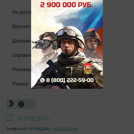
На досуге
Вкусности
Документы
Справочник
Реклама
Разное
Телефон АО «ТАТМЕДИА»:
(843) 222 09 84