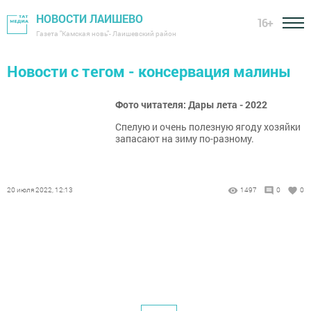
НОВОСТИ ЛАИШЕВО
16+
Газета "Камская новь"- Лаишевский район
Новости с тегом - консервация малины
Фото читателя: Дары лета - 2022
Спелую и очень полезную ягоду хозяйки
запасают на зиму по-разному.
20 июля 2022, 12:13
1497
0
0