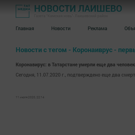
НОВОСТИ ЛАИШЕВО
Газета "Камская новь"- Лаишевский район
Главная
Новости
Реклама
Объ
Новости с тегом - Коронаиврус - пер
Коронавирус: в Татарстане умерли еще два челове
Сегодня, 11.07.2020 г., подтверждено еще два смер
11 июля 2020, 22:14