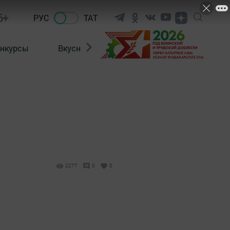
6+
РУС
ТАТ
нкурсы
Вкусности
Фотогалерея
ВИДЕ
2277
0
0