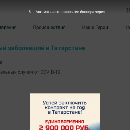
1
6
Автоматическое закрытие баннера через
явления
Происшествия
Наши Герои
Ко
вый заболевший в Татарстане
ка
тельных случая от COVID-19.