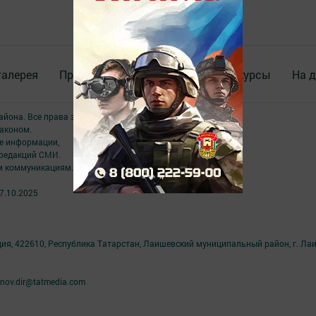
галерея
Происшествия
ВИДЕО
Конкурсы
На д
района. Все права защищены.
аконом.
ме информации,
 редакций СМИ.
ым коммуникациям.
7.10.2025
ция, 422610, Республика Татарстан, Лаишевский муниципальный район, г. Ла
nov.dir@tatmedia.com