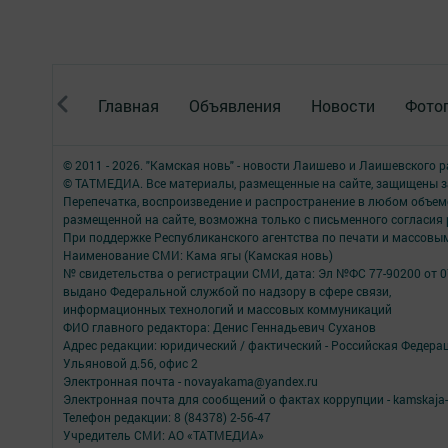
Главная
Объявления
Новости
Фото
© 2011 - 2026. "Камская новь" - новости Лаишево и Лаишевского 
© ТАТМЕДИА. Все материалы, размещенные на сайте, защищены з
Перепечатка, воспроизведение и распространение в любом объе
размещенной на сайте, возможна только с письменного согласия
При поддержке Республиканского агентства по печати и массов
Наименование СМИ: Кама ягы (Камская новь)
№ свидетельства о регистрации СМИ, дата: Эл №ФC 77-90200 от 0
выдано Федеральной службой по надзору в сфере связи,
информационных технологий и массовых коммуникаций
ФИО главного редактора: Денис Геннадьевич Суханов
Адрес редакции: юридический / фактический - Российская Федера
Ульяновой д.56, офис 2
Электронная почта - novayakama@yandex.ru
Электронная почта для сообщений о фактах коррупции - kamskaja-
Телефон редакции: 8 (84378) 2-56-47
Учредитель СМИ: АО «ТАТМЕДИА»