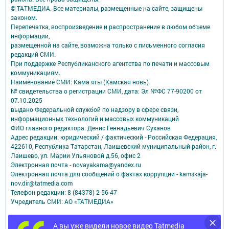
© ТАТМЕДИА. Все материалы, размещенные на сайте, защищены
законом.
Перепечатка, воспроизведение и распространение в любом объеме
информации,
размещенной на сайте, возможна только с письменного согласия
редакций СМИ.
При поддержке Республиканского агентства по печати и массовым
коммуникациям.
Наименование СМИ: Кама ягы (Камская новь)
№ свидетельства о регистрации СМИ, дата: Эл №ФC 77-90200 от
07.10.2025
выдано Федеральной службой по надзору в сфере связи,
информационных технологий и массовых коммуникаций
ФИО главного редактора: Денис Геннадьевич Суханов
Адрес редакции: юридический / фактический - Российская Федерация,
422610, Республика Татарстан, Лаишевский муниципальный район, г.
Лаишево, ул. Марии Ульяновой д.56, офис 2
Электронная почта - novayakama@yandex.ru
Электронная почта для сообщений о фактах коррупции - kamskaja-
nov.dir@tatmedia.com
Телефон редакции: 8 (84378) 2-56-47
Учредитель СМИ: АО «ТАТМЕДИА»
Антикоррупционная политика
А вы уже видели новое видео Tatmedia