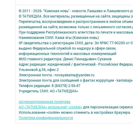
© 2011 - 2026. "Камская новь" - новости Лаишево и Лаишевского 
© ТАТМЕДИА. Все материалы, размещенные на сайте, защищены з
Перепечатка, воспроизведение и распространение в любом объе
размещенной на сайте, возможна только с письменного согласия
При поддержке Республиканского агентства по печати и массов
Наименование СМИ: Кама ягы (Камская новь)
№ свидетельства о регистрации СМИ, дата: Эл №ФC 77-90200 от 0
выдано Федеральной службой по надзору в сфере связи,
информационных технологий и массовых коммуникаций
ФИО главного редактора: Денис Геннадьевич Суханов
Адрес редакции: юридический / фактический - Российская Федера
Ульяновой д.56, офис 2
Электронная почта - novayakama@yandex.ru
Электронная почта для сообщений о фактах коррупции - kamskaja-
Телефон редакции: 8 (84378) 2-56-47
Учредитель СМИ: АО «ТАТМЕДИА»
Антикоррупционная политика
АО «ТАТМЕДИА» использует «cookie»
для персонализации сервисо
Использование «cookie» можно отменить в настройках браузера.
Политика конфиденциальности