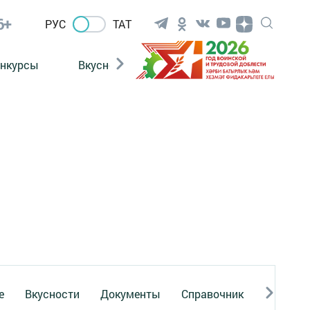
6+
РУС
ТАТ
нкурсы
Вкусности
Фотогалерея
ВИДЕ
е
Вкусности
Документы
Справочник
Реклама