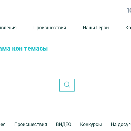
1
явления
Происшествия
Наши Герои
Ко
лама көн темасы
рея
Происшествия
ВИДЕО
Конкурсы
На досуг