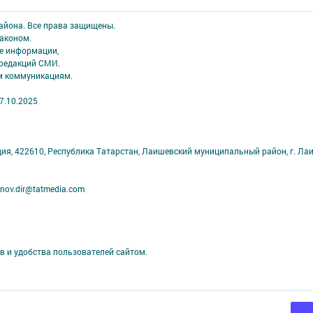
района. Все права защищены.
аконом.
ме информации,
 редакций СМИ.
ым коммуникациям.
7.10.2025
ция, 422610, Республика Татарстан, Лаишевский муниципальный район, г. Ла
nov.dir@tatmedia.com
в и удобства пользователей сайтом.