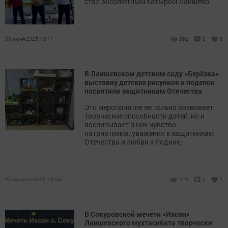
стал абсолютным батыром Лаишево.
08 июня 2025, 18:11
892
0
6
В Лаишевском детском саду «Берёзка»
выставку детских рисунков и поделок
посвятили защитникам Отечества
Это мероприятие не только развивает
творческие способности детей, но и
воспитывает в них чувство
патриотизма, уважения к защитникам
Отечества и любви к Родине.
27 февраля 2025, 18:56
226
0
1
В Сокуровской мечети «Ихсан»
Лаишевского мухтасибата творчески