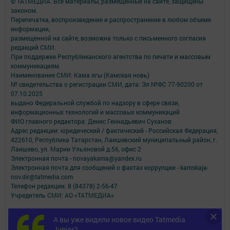
© ТАТМЕДИА. Все материалы, размещенные на сайте, защищены
законом.
Перепечатка, воспроизведение и распространение в любом объеме
информации,
размещенной на сайте, возможна только с письменного согласия
редакций СМИ.
При поддержке Республиканского агентства по печати и массовым
коммуникациям.
Наименование СМИ: Кама ягы (Камская новь)
№ свидетельства о регистрации СМИ, дата: Эл №ФC 77-90200 от
07.10.2025
выдано Федеральной службой по надзору в сфере связи,
информационных технологий и массовых коммуникаций
ФИО главного редактора: Денис Геннадьевич Суханов
Адрес редакции: юридический / фактический - Российская Федерация,
422610, Республика Татарстан, Лаишевский муниципальный район, г.
Лаишево, ул. Марии Ульяновой д.56, офис 2
Электронная почта - novayakama@yandex.ru
Электронная почта для сообщений о фактах коррупции - kamskaja-
nov.dir@tatmedia.com
Телефон редакции: 8 (84378) 2-56-47
Учредитель СМИ: АО «ТАТМЕДИА»
Антикоррупционная политика
А вы уже видели новое видео Tatmedia
АО «ТАТМЕДИА» использует «cookie»
для персонализации сервисов и
Junior?