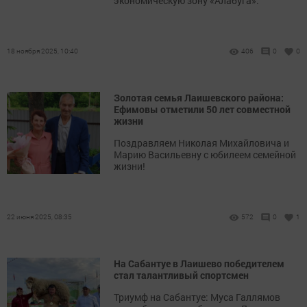
экономическую зону «Алабуга».
18 ноября 2025, 10:40
406
0
0
Золотая семья Лаишевского района:
Ефимовы отметили 50 лет совместной
жизни
Поздравляем Николая Михайловича и
Марию Васильевну с юбилеем семейной
жизни!
22 июня 2025, 08:35
572
0
1
На Сабантуе в Лаишево победителем
стал талантливый спортсмен
Триумф на Сабантуе: Муса Галлямов