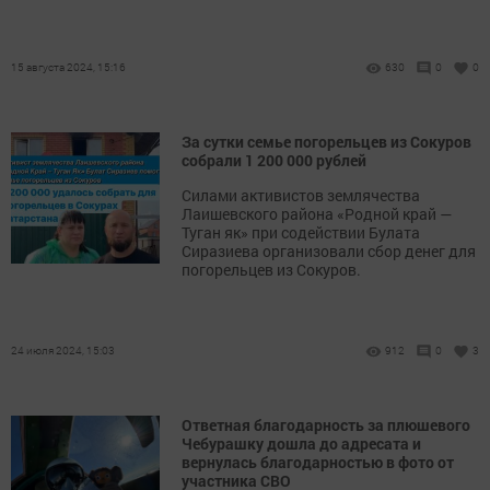
15 августа 2024, 15:16
630
0
0
За сутки семье погорельцев из Сокуров
собрали 1 200 000 рублей
Силами активистов землячества
Лаишевского района «Родной край —
Туган як» при содействии Булата
Сиразиева организовали сбор денег для
погорельцев из Сокуров.
24 июля 2024, 15:03
912
0
3
Ответная благодарность за плюшевого
Чебурашку дошла до адресата и
вернулась благодарностью в фото от
участника СВО