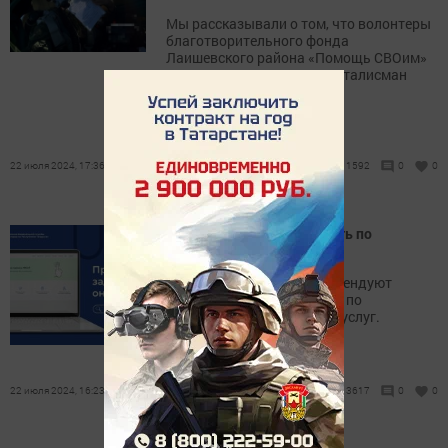
Мы рассказывали о том, что волонтеры
благотворительного фонда
Лаишевского района «Помощь СВОим»
запустили акцию «Подари талисман
бойцу СВО»
22 июля 2024, 17:36
1592
0
0
Проверяйте задолженность по
алиментам онлайн
Судебные приставы рекомендуют
проверять задолженность по
алиментам на портале Госуслуг.
22 июля 2024, 16:23
3617
0
0