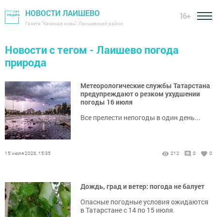
НОВОСТИ ЛАИШЕВО
16+
Газета "Камская новь"- Лаишевский район
Новости с тегом - Лаишево погода
природа
Метеорологические службы Татарстана
предупреждают о резком ухудшении
погоды 16 июля
Все прелести непогоды в один день...
15 июля 2026, 15:35
212
0
0
Дождь, град и ветер: погода не балует
Опасные погодные условия ожидаются
в Татарстане с 14 по 15 июля.