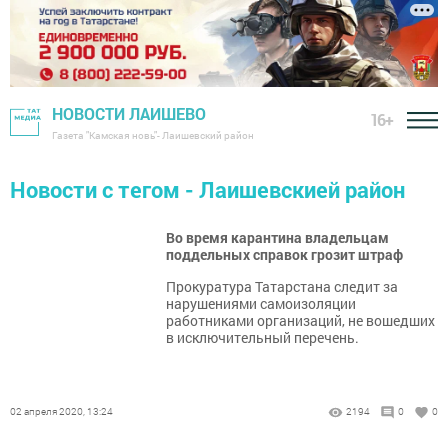
НОВОСТИ ЛАИШЕВО
16+
Газета "Камская новь"- Лаишевский район
Новости с тегом - Лаишевскией район
Во время карантина владельцам
поддельных справок грозит штраф
Прокуратура Татарстана следит за
нарушениями самоизоляции
работниками организаций, не вошедших
в исключительный перечень.
02 апреля 2020, 13:24
2194
0
0