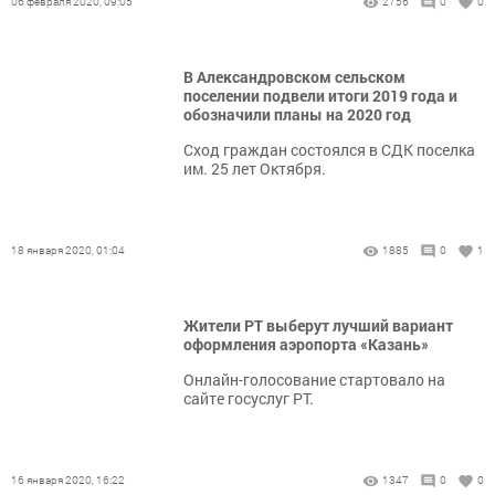
06 февраля 2020, 09:05
2756
0
0
В Александровском сельском
поселении подвели итоги 2019 года и
обозначили планы на 2020 год
Сход граждан состоялся в СДК поселка
им. 25 лет Октября.
18 января 2020, 01:04
1885
0
1
Жители РТ выберут лучший вариант
оформления аэропорта «Казань»
Онлайн-голосование стартовало на
сайте госуслуг РТ.
16 января 2020, 16:22
1347
0
0