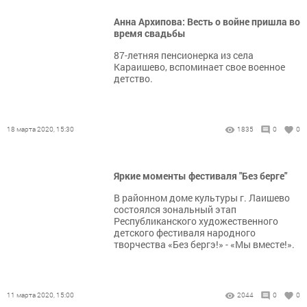
Анна Архипова: Весть о войне пришла во
время свадьбы
87-летняя пенсионерка из села
Караишево, вспоминает свое военное
детство.
18 марта 2020, 15:30
1835
0
0
Яркие моменты фестиваля "Без берге"
В районном доме культуры г. Лаишево
состоялся зональный этап
Республиканского художественного
детского фестиваля народного
творчества «Без бергэ!» - «Мы вместе!».
11 марта 2020, 15:00
2044
0
0