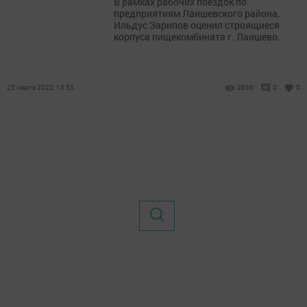
​​​​​​​В рамках рабочих поездок по
предприятиям Лаишевского района,
Ильдус Зарипов оценил строящиеся
корпуса пищекомбината г. Лаишево.
25 марта 2022, 13:53
2836
0
0