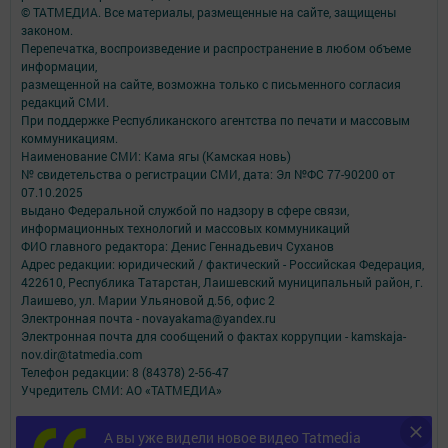
© ТАТМЕДИА. Все материалы, размещенные на сайте, защищены
законом.
Перепечатка, воспроизведение и распространение в любом объеме
информации,
размещенной на сайте, возможна только с письменного согласия
редакций СМИ.
При поддержке Республиканского агентства по печати и массовым
коммуникациям.
Наименование СМИ: Кама ягы (Камская новь)
№ свидетельства о регистрации СМИ, дата: Эл №ФC 77-90200 от
07.10.2025
выдано Федеральной службой по надзору в сфере связи,
информационных технологий и массовых коммуникаций
ФИО главного редактора: Денис Геннадьевич Суханов
Адрес редакции: юридический / фактический - Российская Федерация,
422610, Республика Татарстан, Лаишевский муниципальный район, г.
Лаишево, ул. Марии Ульяновой д.56, офис 2
Электронная почта - novayakama@yandex.ru
Электронная почта для сообщений о фактах коррупции - kamskaja-
nov.dir@tatmedia.com
Телефон редакции: 8 (84378) 2-56-47
Учредитель СМИ: АО «ТАТМЕДИА»
Антикоррупционная политика
А вы уже видели новое видео Tatmedia
АО «ТАТМЕДИА» использует «cookie»
для персонализации сервисов и