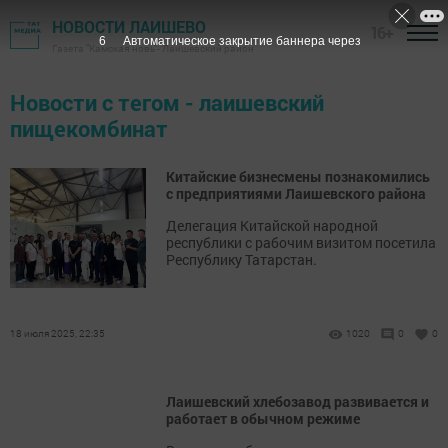
НОВОСТИ ЛАИШЕВО
16+
6
Автоматическое закрытие баннера через
Газета "Камская новь"- Лаишевский район
Новости с тегом - лаишевский
пищекомбинат
Китайские бизнесмены познакомились
с предприятиями Лаишевского района
Делегация Китайской народной
республики с рабочим визитом посетила
Республику Татарстан.
18 июля 2025, 22:35
1020
0
0
Лаишевский хлебозавод развивается и
работает в обычном режиме