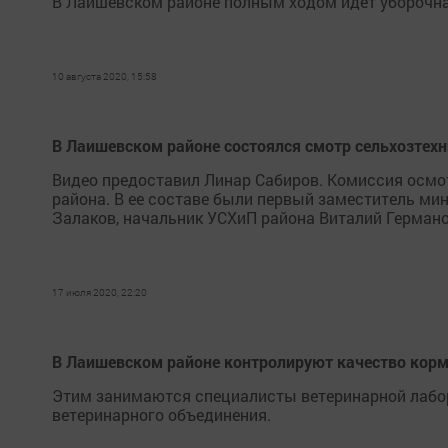
В Лаишевском районе полным ходом идет уборочна
10 августа 2020, 15:58
В Лаишевском районе состоялся смотр сельхозтехн
Видео предоставил Линар Сабиров. Комиссия осмо
района. В ее составе были первый заместитель ми
Залаков, начальник УСХиП района Виталий Германо
17 июля 2020, 22:20
В Лаишевском районе контролируют качество кор
Этим занимаются специалисты ветеринарной лабо
ветеринарного объединения.