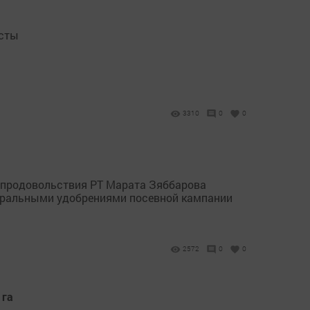
исты
а
3310
0
0
и продовольствия РТ Марата Зяббарова
еральными удобрениями посевной кампании
2572
0
0
 га