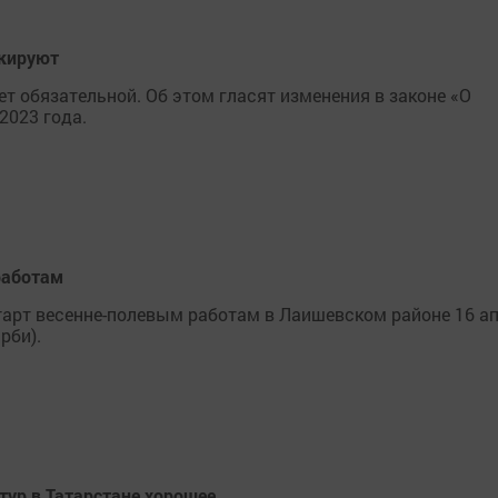
ркируют
т обязательной. Об этом гласят изменения в законе «О
2023 года.
работам
арт весенне-полевым работам в Лаишевском районе 16 а
рби).
тур в Татарстане хорошее