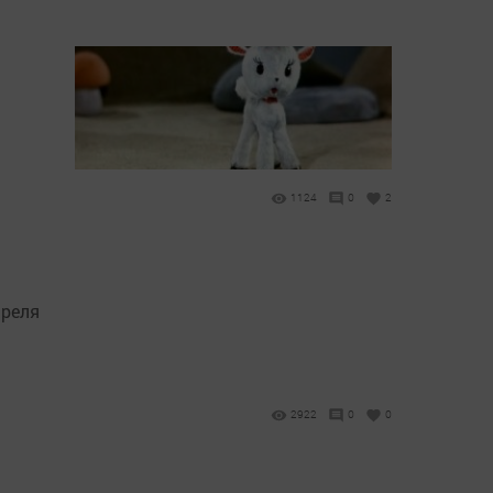
1124
0
2
преля
2922
0
0