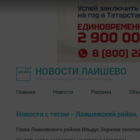
НОВОСТИ ЛАИШЕВО
Газета "Камская новь"- Лаишевский район
Главная
Новости
Реклама
Объ
Новости с тегом - Лаишевский район,
Глава Лаишевского района Ильдус Зарипов посети
Он побывал в селе Чирпы и деревне Меретяки.