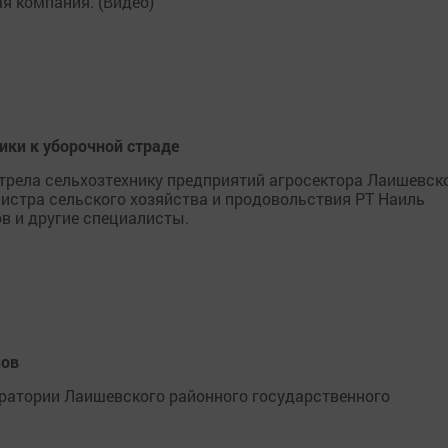
я компания. (Видео)
ики к уборочной страде
трела сельхозтехнику предприятий агросектора Лаишевск
нистра сельского хозяйства и продовольствия РТ Наиль
в и другие специалисты.
мов
ратории Лаишевского районного государственного