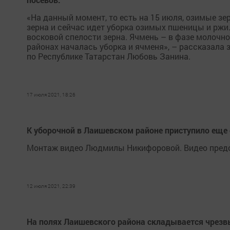
«На данный момент, то есть на 15 июля, озимые зе
зерна и сейчас идет уборка озимых пшеницы и ржи
восковой спелости зерна. Ячмень – в фазе молочной
районах началась уборка и ячменя», – рассказала
по Республике Татарстан Любовь Занина.
17 июля 2021, 18:26
К уборочной в Лаишевском районе приступило еще 
Монтаж видео Людмилы Никифоровой. Видео предо
12 июля 2021, 22:39
На полях Лаишевского района складывается чрезв