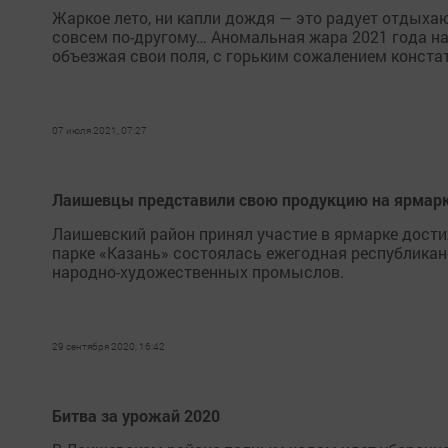
Жаркое лето, ни капли дождя — это радует отдыхаю
совсем по-другому… Аномальная жара 2021 года на
объезжая свои поля, с горьким сожалением констат
07 июля 2021, 07:27
Лаишевцы представили свою продукцию на ярмарк
Лаишевский район принял участие в ярмарке дост
парке «Казань» состоялась ежегодная республикан
народно-художественных промыслов.
29 сентября 2020, 16:42
Битва за урожай 2020