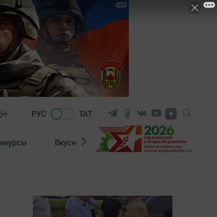
6+
РУС
ТАТ
нкурсы
Вкусности
Фотогалерея
ВИДЕ