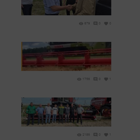
679
0
0
1756
0
1
2186
0
1