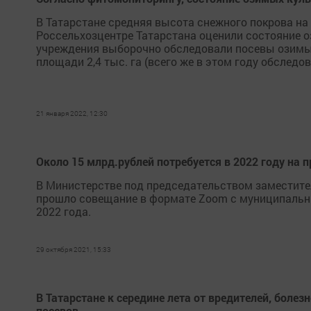
В Татарстане средняя высота снежного покрова на 
Россельхозцентре Татарстана оценили состояние 
учреждения выборочно обследовали посевы озимых
площади 2,4 тыс. га (всего же в этом году обследова
21 января 2022, 12:30
Около 15 млрд.рублей потребуется в 2022 году на
В Министерстве под председательством заместите
прошло совещание в формате Zoom с муниципальн
2022 года.
29 октября 2021, 15:33
В Татарстане к середине лета от вредителей, болезн
посевов.