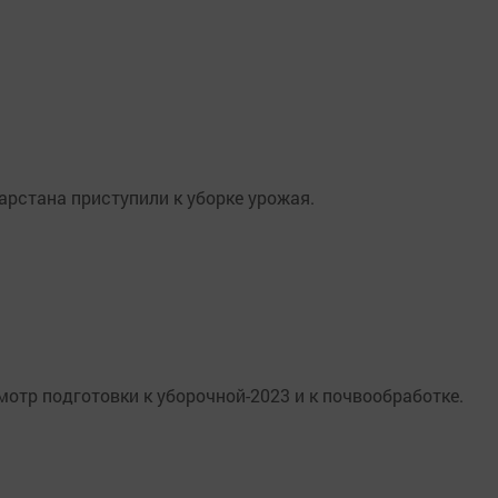
тарстана приступили к уборке урожая.
мотр подготовки к уборочной-2023 и к почвообработке.