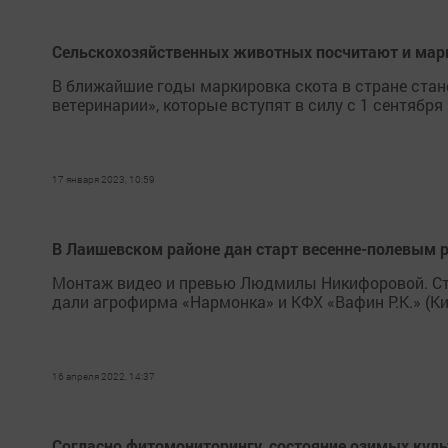
Сельскохозяйственных животных посчитают и ма
В ближайшие годы маркировка скота в стране стане
ветеринарии», которые вступят в силу с 1 сентября 
17 января 2023, 10:59
В Лаишевском районе дан старт весенне-полевым 
Монтаж видео и превью Людмилы Никифоровой. Ст
дали агрофирма «Нармонка» и КФХ «Вафин Р.К.» (Ки
16 апреля 2022, 14:37
Согласно фитомониторингу, состояние озимых куль