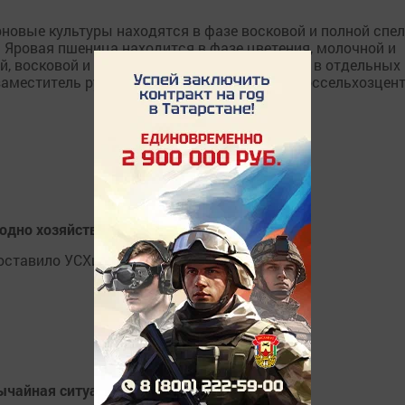
рновые культуры находятся в фазе восковой и полной спе
. Яровая пшеница находится в фазе цветения, молочной и
, восковой и полной спелости зерна. Кстати, в отдельных
 заместитель руководителя филиала ФГБУ «Россельхозцен
одно хозяйство
ставило УСХиП Лаишевского района.
ычайная ситуация