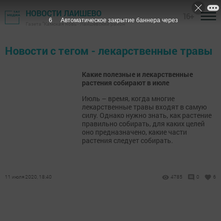
НОВОСТИ ЛАИШЕВО
16+
6
Автоматическое закрытие баннера через
Газета "Камская новь"- Лаишевский район
Новости с тегом - лекарственные травы
Какие полезные и лекарственные
растения собирают в июле
Июль – время, когда многие
лекарственные травы входят в самую
силу. Однако нужно знать, как растение
правильно собирать, для каких целей
оно предназначено, какие части
растения следует собирать.
11 июля 2020, 18:40
4785
0
6