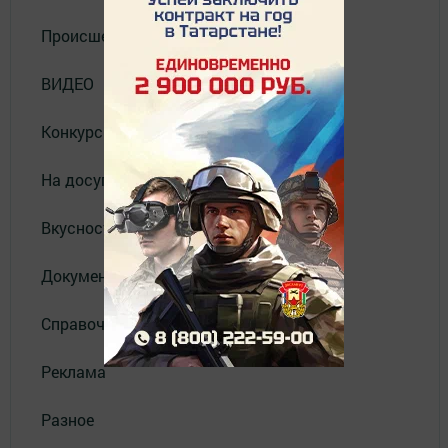
Происшествия
ВИДЕО
Конкурсы
На досуге
Вкусности
Документы
Справочник
Реклама
Разное