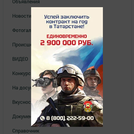
Объявления
Новости
Фотогалерея
Происшествия
ВИДЕО
Конкурсы
На досуге
Вкусности
Документы
Справочник