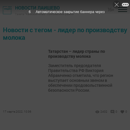
НОВОСТИ ЛАИШЕВО
16+
6
Автоматическое закрытие баннера через
Газета "Камская новь"- Лаишевский район
Новости с тегом - лидер по производству
молока
Татарстан – лидер страны по
производству молока
​​​​​​​Заместитель председателя
Правительства РФ Виктория
Абрамченко отметила, что регион
выступает основным звеном в
обеспечении продовольственной
безопасности России.
17 марта 2022, 10:36
2402
0
0