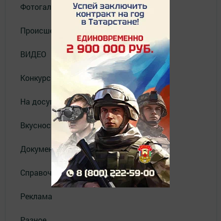
Фотогалерея
Происшествия
ВИДЕО
Конкурсы
На досуге
Вкусности
Документы
Справочник
Реклама
Разное