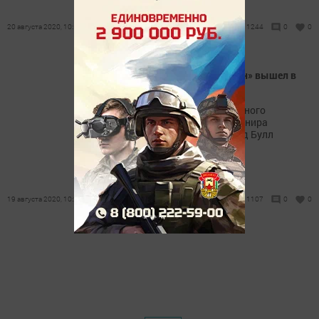
20 августа 2020, 10:55
1244
0
0
Футбол. «Пари Сен Жермен» вышел в
финал Лиги Чемпионов
В первом полуфинале главного
европейского клубного турнира
парижане разгромили «Ред Булл
Лейпциг».
19 августа 2020, 10:21
1107
0
0