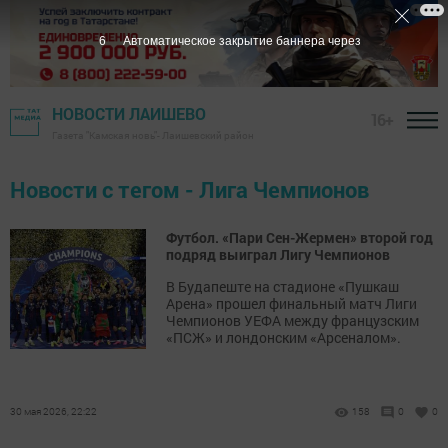
5
Автоматическое закрытие баннера через
НОВОСТИ ЛАИШЕВО
16+
Газета "Камская новь"- Лаишевский район
Новости с тегом - Лига Чемпионов
Футбол. «Пари Сен-Жермен» второй год
подряд выиграл Лигу Чемпионов
В Будапеште на стадионе «Пушкаш
Арена» прошел финальный матч Лиги
Чемпионов УЕФА между французским
«ПСЖ» и лондонским «Арсеналом».
30 мая 2026, 22:22
158
0
0