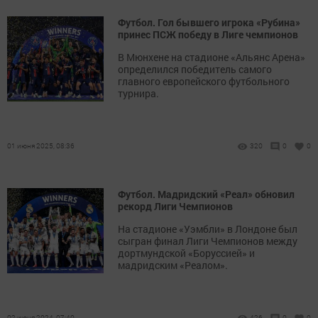
Футбол. Гол бывшего игрока «Рубина»
принес ПСЖ победу в Лиге чемпионов
В Мюнхене на стадионе «Альянс Арена»
определился победитель самого
главного европейского футбольного
турнира.
01 июня 2025, 08:36
320
0
0
Футбол. Мадридский «Реал» обновил
рекорд Лиги Чемпионов
На стадионе «Уэмбли» в Лондоне был
сыгран финал Лиги Чемпионов между
дортмундской «Боруссией» и
мадридским «Реалом».
02 июня 2024, 07:40
426
0
0