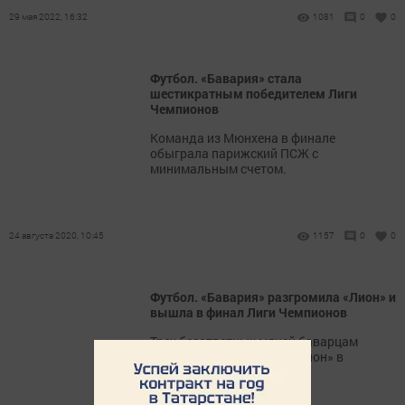
29 мая 2022, 16:32
1081
0
0
Футбол. «Бавария» стала
шестикратным победителем Лиги
Чемпионов
Команда из Мюнхена в финале
обыграла парижский ПСЖ с
минимальным счетом.
24 августа 2020, 10:45
1157
0
0
Футбол. «Бавария» разгромила «Лион» и
вышла в финал Лиги Чемпионов
Трех безответных мячей баварцам
хватило, чтобы пройти «Лион» в
полуфинале.