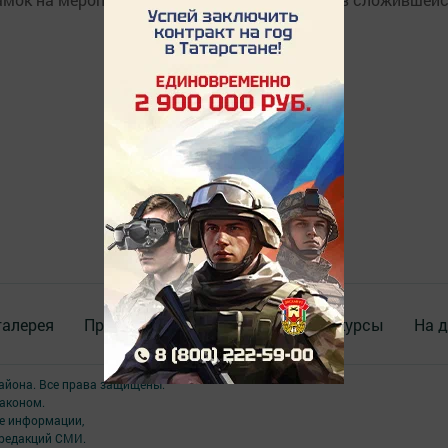
галерея
Происшествия
ВИДЕО
Конкурсы
На д
района. Все права защищены.
аконом.
ме информации,
 редакций СМИ.