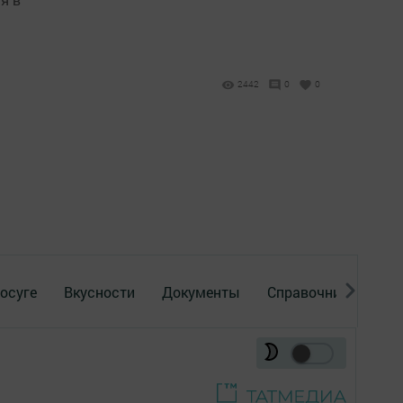
2442
0
0
осуге
Вкусности
Документы
Справочник
Рек