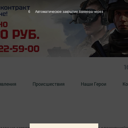
6
Автоматическое закрытие баннера через
1
явления
Происшествия
Наши Герои
Ко
х рамок на мероприятиях – меры безопасности в сложившейс