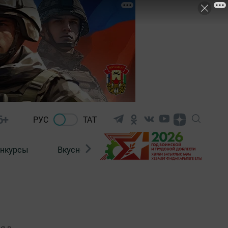
6+
РУС
ТАТ
нкурсы
Вкусности
Фотогалерея
ВИДЕ
я в