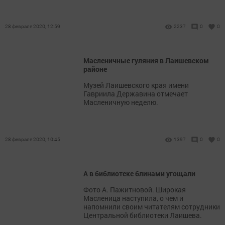
28 февраля 2020, 12:59
2237
0
0
Масленичные гуляния в Лаишевском
районе
Музей Лаишевского края имени
Гавриила Державина отмечает
Масленичную неделю.
28 февраля 2020, 10:45
1397
0
0
А в библиотеке блинами угощали
Фото А. Пажитновой. Широкая
Масленица наступила, о чем и
напомнили своим читателям сотрудники
Центральной библиотеки Лаишева.