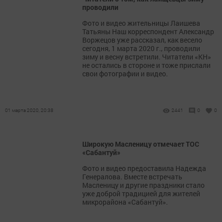
проводили
Фото и видео жительницы Лаишева
Татьяны Наш корреспондент Александр
Воржецов уже рассказал, как весело
сегодня, 1 марта 2020 г., проводили
зиму и весну встретили. Читатели «КН»
не остались в стороне и тоже прислали
свои фотографии и видео.
01 марта 2020, 20:38
2441
0
0
Широкую Масленицу отмечает ТОС
«Сабантуй»
Фото и видео предоставила Надежда
Генералова. Вместе встречать
Масленицу и другие праздники стало
уже доброй традицией для жителей
микрорайона «Сабантуй».