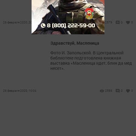
26 февраля 2020, 20:49
2579
0
0
Здравствуй, Масленица
Фото И. Запольской. В Центральной
библиотеке подготовлена книжная
выставка «Масленица идет, блин да мед
несет».
26 февраля 2020, 10:04
2588
0
0