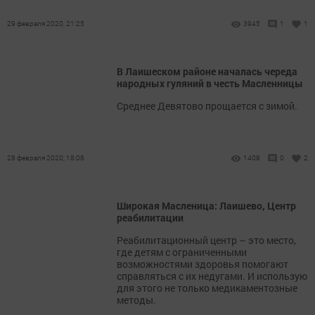
29 февраля 2020, 21:25
3945
1
1
В Лаишеском районе началась череда
народных гуляний в честь Масленницы
Среднее Девятово прощается с зимой.
28 февраля 2020, 18:06
1408
0
2
Широкая Масленица: Лаишево, Центр
реабилитации
Реабилитационный центр – это место,
где детям с ограниченными
возможностями здоровья помогают
справляться с их недугами. И использую
для этого не только медикаментозные
методы.