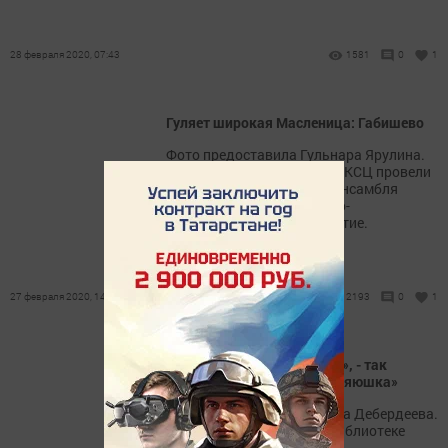
28 февраля 2020, 07:43
1581
0
1
Гуляет широкая Масленица: Габишево
Фото предоставила Гульнара Ярулина.
Сотрудники Габишевского КСЦ провели
для детей фольклорного ансамбля
«Калинка» развлекательно-
познавательное мероприятие.
27 февраля 2020, 14:49
2193
0
1
«Без блина - не масленица», - так
считают члены клуба «Хозяюшка»
Фото предоставила Индира Дебердеева.
В Сокуровской сельской библиотеке
Масленицу встречали.