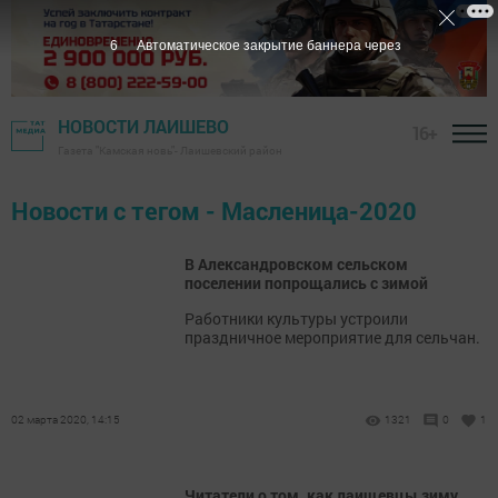
5
Автоматическое закрытие баннера через
НОВОСТИ ЛАИШЕВО
16+
Газета "Камская новь"- Лаишевский район
Новости с тегом - Масленица-2020
В Александровском сельском
поселении попрощались с зимой
Работники культуры устроили
праздничное мероприятие для сельчан.
02 марта 2020, 14:15
1321
0
1
Читатели о том, как лаищевцы зиму