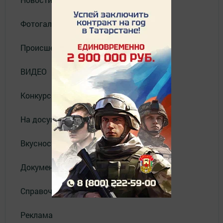
Фотогалерея
Происшествия
ВИДЕО
Конкурсы
На досуге
Вкусности
Документы
Справочник
Реклама