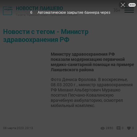
НОВОСТИ ЛАИШЕВО
16+
6
Автоматическое закрытие баннера через
Газета "Камская новь"- Лаишевский район
Новости с тегом - Министр
здравоохранения РФ
Министру здравоохранения РФ
показали модернизацию первичной
медико-санитарной помощи на примере
Лаишевского района
Фото Дениса Фролова. В воскресенье,
08.03.2020 г., министр здравоохранения
РФ Михаил Альбертович Мурашко
посетил Песчано-Ковалинскую
врачебную амбулаторию, осмотрел
мобильный комплекс.
08 марта 2020, 23:13
2850
0
0