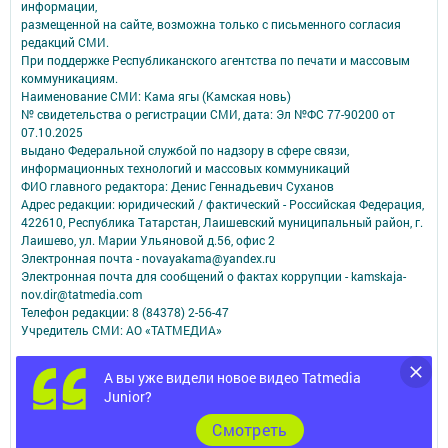
информации,
размещенной на сайте, возможна только с письменного согласия
редакций СМИ.
При поддержке Республиканского агентства по печати и массовым
коммуникациям.
Наименование СМИ: Кама ягы (Камская новь)
№ свидетельства о регистрации СМИ, дата: Эл №ФC 77-90200 от
07.10.2025
выдано Федеральной службой по надзору в сфере связи,
информационных технологий и массовых коммуникаций
ФИО главного редактора: Денис Геннадьевич Суханов
Адрес редакции: юридический / фактический - Российская Федерация,
422610, Республика Татарстан, Лаишевский муниципальный район, г.
Лаишево, ул. Марии Ульяновой д.56, офис 2
Электронная почта - novayakama@yandex.ru
Электронная почта для сообщений о фактах коррупции - kamskaja-
nov.dir@tatmedia.com
Телефон редакции: 8 (84378) 2-56-47
Учредитель СМИ: АО «ТАТМЕДИА»
Антикоррупционная политика
А вы уже видели новое видео Tatmedia
АО «ТАТМЕДИА» использует «cookie»
для персонализации сервисов и
Junior?
удобства пользователей сайтом.
Использование «cookie» можно отменить в настройках браузера.
Cмотреть
Политика конфиденциальности